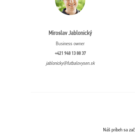
Miroslav Jablonický
Business owner
+421 948 13 88 37
jablonicky@futbalovysen.sk
Náš príbeh sa zač