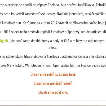
ne a pravidelne chodili na zápasy Chelsea. Ako správni fanúšikovia. Založi
i by sme im vedeli zaobstarať vstupenky. Najskôr jednotlivci, neskôr väčšie
 futbalový sen. Keď sme sa v roku 2012 vracali na Slovensko, voľba bola j
ku 2012 si cez našu cestovku splnili futbalový a športový sen desaťtisíce kli
ky.sk
, kde ponúkame detské dresy a sady, tričká a mikiny a s originálnym
sveta.
na slovenskom trhu etablovaná športová cestovná kancelária s tisíckami z
ko MS v hokeji, Wimbledon, French Open alebo Tour de France a sme špeciali
Chceli sme robiť to, čo nás baví.
Chceli sme prinášať radosť.
Chceli sme plniť sny.