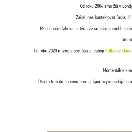
Od roku 2004 sme žili v Londý
Začali nás kontaktovať ľudia, č
Mnohí nám ďakovali s tým, že sme im pomohli splniť
Od ro
Od roku 2020 máme v portfóliu aj eshop
Futbalovedarce
Momentálne sme 
Okrem futbalu sa venujeme aj športovým podujatiam a