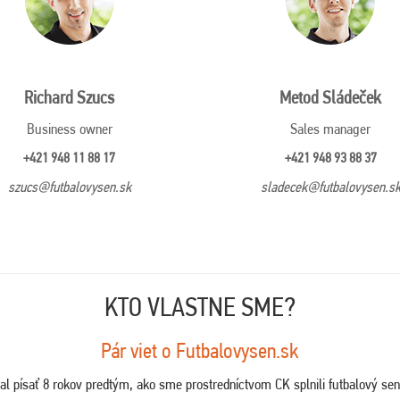
Richard Szucs
Metod Sládeček
Business owner
Sales manager
+421 948 11 88 17
+421 948 93 88 37
szucs@futbalovysen.sk
sladecek@futbalovysen.s
KTO VLASTNE SME?
Pár viet o Futbalovysen.sk
al písať 8 rokov predtým, ako sme prostredníctvom CK splnili futbalový sen