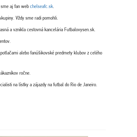
li sme aj fan web
chelseafc.sk
.
 skupiny. Vždy sme radi pomohli.
asná a vznikla cestovná kancelária Futbalovysen.sk.
entov.
i potlačami alebo fanúšikovské predmety klubov z celého
ákazníkov ročne.
sti na lístky a zájazdy na futbal do Rio de Janeiro.