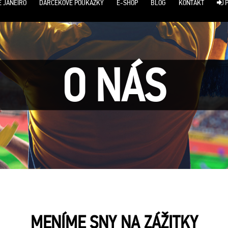
E JANEIRO
DARČEKOVÉ POUKÁŽKY
E-SHOP
BLOG
KONTAKT
P
O NÁS
MENÍME SNY NA ZÁŽITKY