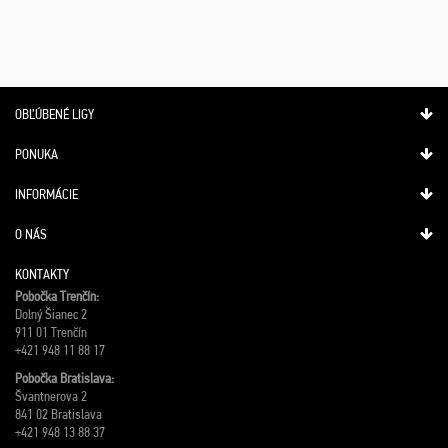
OBĽÚBENÉ LIGY
PONUKA
INFORMÁCIE
O NÁS
KONTAKTY
Pobočka Trenčín:
Dolný Šianec 2
911 01 Trenčín
+421 948 11 88 17
Pobočka Bratislava:
Švantnerova 2
841 02 Bratislava
+421 948 13 88 37