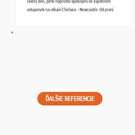
Dobrý den, jsme naprosto spokojeni se zajištěním
vstupenek na utkání Chelsea - Newcastle. Od první
chvíle fungovala komunikace na jedničku. Lístky jsme
dostali s včas a místa byla naprosto úžasná. ...
ĎALŠIE REFERENCIE