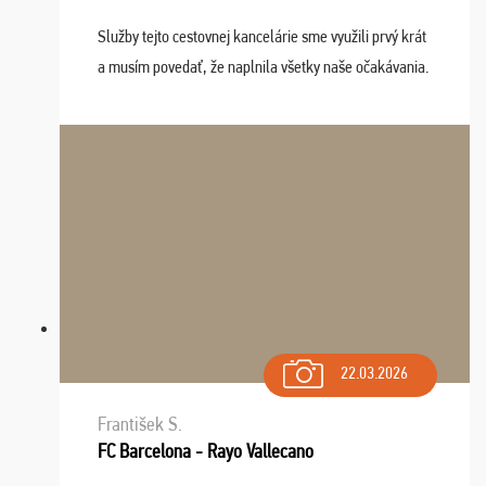
Služby tejto cestovnej kancelárie sme využili prvý krát
a musím povedať, že naplnila všetky naše očakávania.
Naozaj oceňujem skvelý prístup, zamestnanci sú k
dispozícii nonstop (milí, profesionálni ...
22.03.2026
František S.
FC Barcelona - Rayo Vallecano