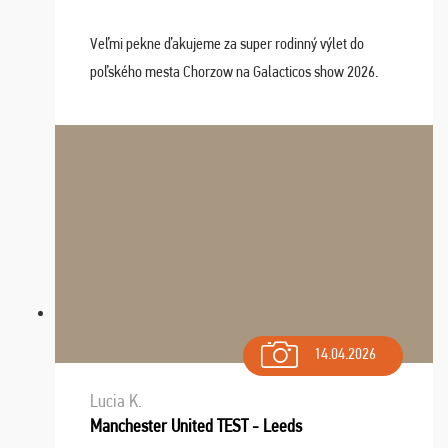
Veľmi pekne ďakujeme za super rodinný výlet do
poľského mesta Chorzow na Galacticos show 2026.
Výlet sme si všetci užili, sprievodca Riško bol super.
Navštívili sme aj zábavný park Legendia, previe ...
14.04.2026
Lucia K.
Manchester United TEST - Leeds