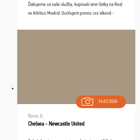
Ďakujeme za vaše služby, kupovali sme lístky na Real
vs Atlético Madrid. Oceňujem pomoc cez víkend -
drobný problém vyriešila CK promptne a k našej
spokojnosti. Sedenie bolo dobré, štadión Barnabéu ...
14.03.2026
Rene A.
Chelsea - Newcastle United