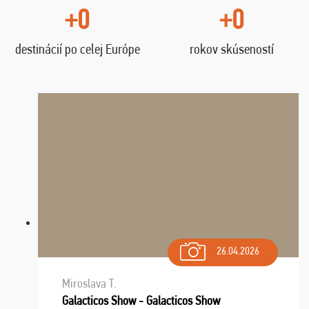
+0
+0
destinácií po celej Európe
rokov skúseností
26.04.2026
Miroslava T.
Galacticos Show - Galacticos Show