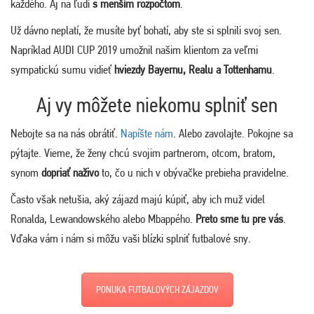
každého. Aj na ľudí
s menším rozpočtom
.
Už dávno neplatí, že musíte byť bohatí, aby ste si splnili svoj sen.
Napríklad AUDI CUP 2019 umožnil našim klientom za veľmi
sympatickú sumu vidieť
hviezdy Bayernu, Realu a Tottenhamu
.
Aj vy môžete niekomu splniť sen
Nebojte sa na nás obrátiť.
Napíšte nám
. Alebo zavolajte. Pokojne sa
pýtajte. Vieme, že ženy chcú svojim partnerom, otcom, bratom,
synom
dopriať naživo
to, čo u nich v obývačke prebieha pravidelne.
Často však netušia, aký zájazd majú kúpiť, aby ich muž videl
Ronalda, Lewandowského alebo Mbappého.
Preto sme tu pre vás
.
Vďaka vám i nám si môžu vaši blízki splniť futbalové sny.
PONUKA FUTBALOVÝCH ZÁJAZDOV