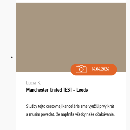
Navštívili sme aj zábavný park Legendia, previe ...
14.04.2026
Lucia K.
Manchester United TEST - Leeds
Služby tejto cestovnej kancelárie sme využili prvý krát
a musím povedať, že naplnila všetky naše očakávania.
Naozaj oceňujem skvelý prístup, zamestnanci sú k