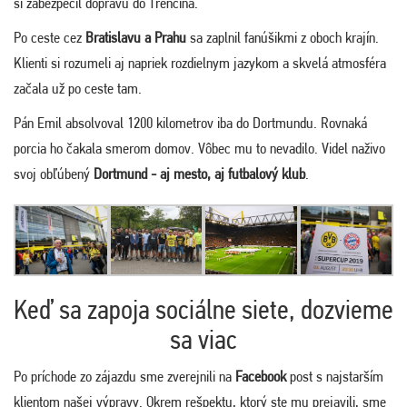
si zabezpečil dopravu do Trenčína.
Po ceste cez
Bratislavu a Prahu
sa zaplnil fanúšikmi z oboch krajín.
Klienti si rozumeli aj napriek rozdielnym jazykom a skvelá atmosféra
začala už po ceste tam.
Pán Emil absolvoval 1200 kilometrov iba do Dortmundu. Rovnaká
porcia ho čakala smerom domov. Vôbec mu to nevadilo. Videl naživo
svoj obľúbený
Dortmund - aj mesto, aj futbalový klub
.
Keď sa zapoja sociálne siete, dozvieme
sa viac
Po príchode zo zájazdu sme zverejnili na
Facebook
post s najstarším
klientom našej výpravy. Okrem rešpektu, ktorý ste mu prejavili, sme