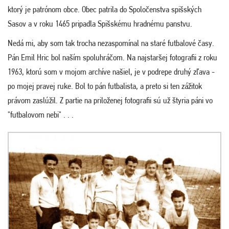
ktorý je patrónom obce. Obec patrila do Spoločenstva spišských
Sasov a v roku 1465 pripadla Spišskému hradnému panstvu.
Nedá mi, aby som tak trocha nezaspomínal na staré futbalové časy.
Pán Emil Hric bol naším spoluhráčom. Na najstaršej fotografii z roku
1963, ktorú som v mojom archíve našiel, je v podrepe druhý zľava -
po mojej pravej ruke. Bol to pán futbalista, a preto si ten zážitok
právom zaslúžil. Z partie na priloženej fotografii sú už štyria páni vo
"futbalovom nebi" . . .