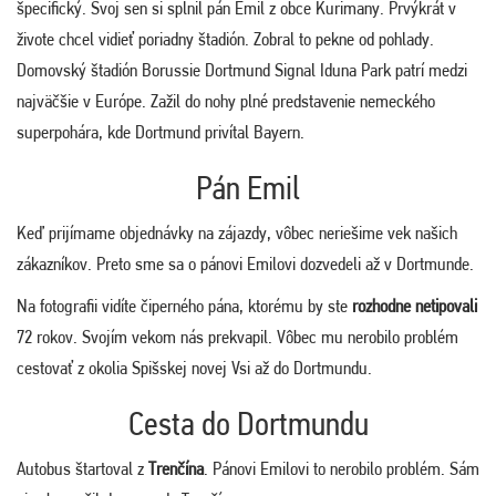
špecifický. Svoj sen si splnil pán Emil z obce Kurimany. Prvýkrát v
živote chcel vidieť poriadny štadión. Zobral to pekne od pohlady.
Domovský štadión Borussie Dortmund Signal Iduna Park patrí medzi
najväčšie v Európe. Zažil do nohy plné predstavenie nemeckého
superpohára, kde Dortmund privítal Bayern.
Pán Emil
Keď prijímame objednávky na zájazdy, vôbec neriešime vek našich
zákazníkov. Preto sme sa o pánovi Emilovi dozvedeli až v Dortmunde.
Na fotografii vidíte čiperného pána, ktorému by ste
rozhodne netipovali
72 rokov. Svojím vekom nás prekvapil. Vôbec mu nerobilo problém
cestovať z okolia Spišskej novej Vsi až do Dortmundu.
Cesta do Dortmundu
Autobus štartoval z
Trenčína
. Pánovi Emilovi to nerobilo problém. Sám