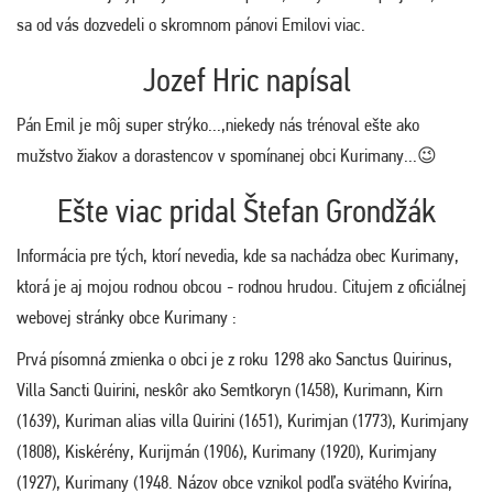
sa od vás dozvedeli o skromnom pánovi Emilovi viac.
Jozef Hric napísal
Pán Emil je môj super strýko...,niekedy nás trénoval ešte ako
mužstvo žiakov a dorastencov v spomínanej obci Kurimany...😉
Ešte viac pridal Štefan Grondžák
Informácia pre tých, ktorí nevedia, kde sa nachádza obec Kurimany,
ktorá je aj mojou rodnou obcou - rodnou hrudou. Citujem z oficiálnej
webovej stránky obce Kurimany :
Prvá písomná zmienka o obci je z roku 1298 ako Sanctus Quirinus,
Villa Sancti Quirini, neskôr ako Semtkoryn (1458), Kurimann, Kirn
(1639), Kuriman alias villa Quirini (1651), Kurimjan (1773), Kurimjany
(1808), Kiskérény, Kurijmán (1906), Kurimany (1920), Kurimjany
(1927), Kurimany (1948. Názov obce vznikol podľa svätého Kvirína,