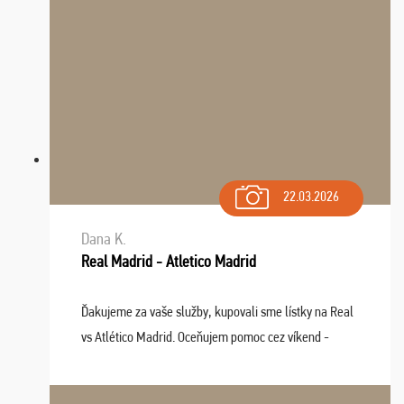
22.03.2026
Dana K.
Real Madrid - Atletico Madrid
Ďakujeme za vaše služby, kupovali sme lístky na Real
vs Atlético Madrid. Oceňujem pomoc cez víkend -
drobný problém vyriešila CK promptne a k našej
spokojnosti. Sedenie bolo dobré, štadión Barnabéu ...