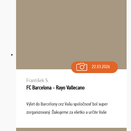
dispozícii nonstop (milí, profesionálni ...
22.03.2026
František S.
FC Barcelona - Rayo Vallecano
Výlet do Barcelony cez Vašu spoločnosť bol super
zorganizovaný. Ďakujeme za všetko a určite Vaše
služby v budúcnosti ešte využijeme.