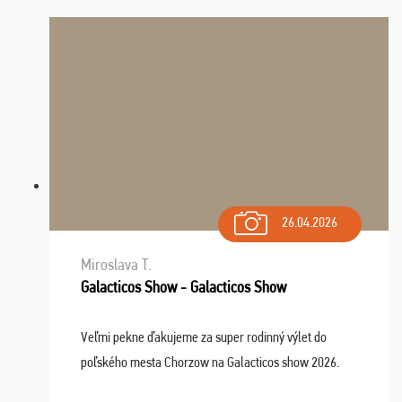
26.04.2026
Miroslava T.
Galacticos Show - Galacticos Show
Veľmi pekne ďakujeme za super rodinný výlet do
poľského mesta Chorzow na Galacticos show 2026.
Výlet sme si všetci užili, sprievodca Riško bol super.