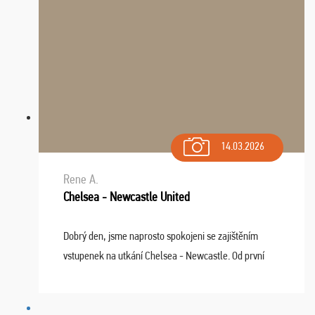
14.03.2026
Rene A.
Chelsea - Newcastle United
Dobrý den, jsme naprosto spokojeni se zajištěním
vstupenek na utkání Chelsea - Newcastle. Od první
chvíle fungovala komunikace na jedničku. Lístky jsme
dostali s včas a místa byla naprosto úžasná. ...