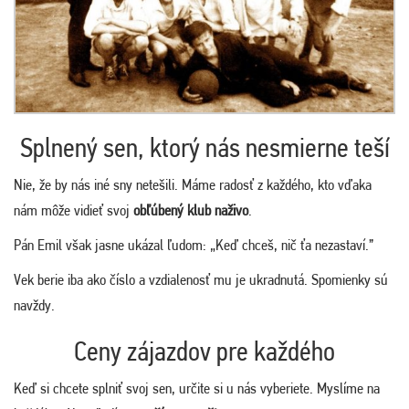
Splnený sen, ktorý nás nesmierne teší
Nie, že by nás iné sny netešili. Máme radosť z každého, kto vďaka
nám môže vidieť svoj
obľúbený klub naživo
.
Pán Emil však jasne ukázal ľudom: „Keď chceš, nič ťa nezastaví.”
Vek berie iba ako číslo a vzdialenosť mu je ukradnutá. Spomienky sú
navždy.
Ceny zájazdov pre každého
Keď si chcete splniť svoj sen, určite si u nás vyberiete. Myslíme na