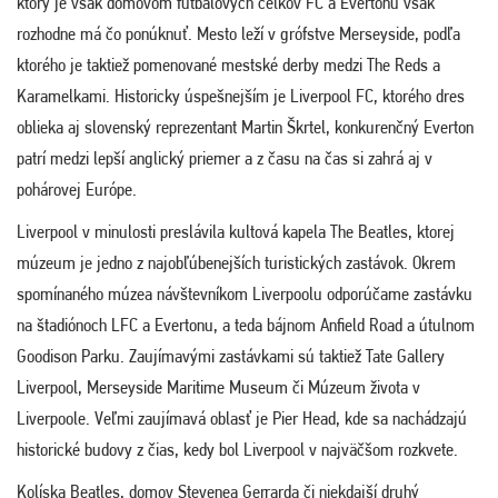
ktorý je však domovom futbalových celkov FC a Evertonu však
rozhodne má čo ponúknuť. Mesto leží v grófstve Merseyside, podľa
ktorého je taktiež pomenované mestské derby medzi The Reds a
Karamelkami. Historicky úspešnejším je Liverpool FC, ktorého dres
oblieka aj slovenský reprezentant Martin Škrtel, konkurenčný Everton
patrí medzi lepší anglický priemer a z času na čas si zahrá aj v
pohárovej Európe.
Liverpool v minulosti preslávila kultová kapela The Beatles, ktorej
múzeum je jedno z najobľúbenejších turistických zastávok. Okrem
spomínaného múzea návštevníkom Liverpoolu odporúčame zastávku
na štadiónoch LFC a Evertonu, a teda bájnom Anfield Road a útulnom
Goodison Parku. Zaujímavými zastávkami sú taktiež Tate Gallery
Liverpool, Merseyside Maritime Museum či Múzeum života v
Liverpoole. Veľmi zaujímavá oblasť je Pier Head, kde sa nachádzajú
historické budovy z čias, kedy bol Liverpool v najväčšom rozkvete.
Kolíska Beatles, domov Stevenea Gerrarda či niekdajší druhý