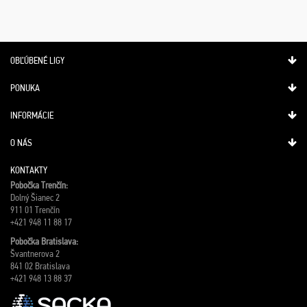
OBĽÚBENÉ LIGY
PONUKA
INFORMÁCIE
O NÁS
KONTAKTY
Pobočka Trenčín:
Dolný Šianec 2
911 01 Trenčín
+421 948 11 88 17
Pobočka Bratislava:
Švantnerova 2
841 02 Bratislava
+421 948 13 88 37