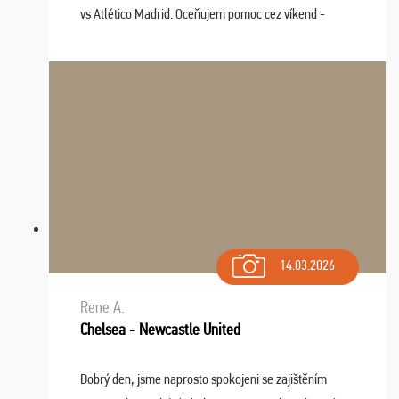
vs Atlético Madrid. Oceňujem pomoc cez víkend -
drobný problém vyriešila CK promptne a k našej
spokojnosti. Sedenie bolo dobré, štadión Barnabéu ...
14.03.2026
Rene A.
Chelsea - Newcastle United
Dobrý den, jsme naprosto spokojeni se zajištěním