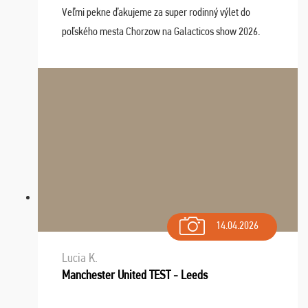
Veľmi pekne ďakujeme za super rodinný výlet do
poľského mesta Chorzow na Galacticos show 2026.
Výlet sme si všetci užili, sprievodca Riško bol super.
Navštívili sme aj zábavný park Legendia, previe ...
14.04.2026
Lucia K.
Manchester United TEST - Leeds