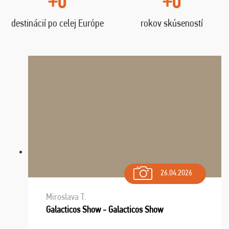
+0
+0
destinácií po celej Európe
rokov skúseností
26.04.2026
Miroslava T.
Galacticos Show - Galacticos Show