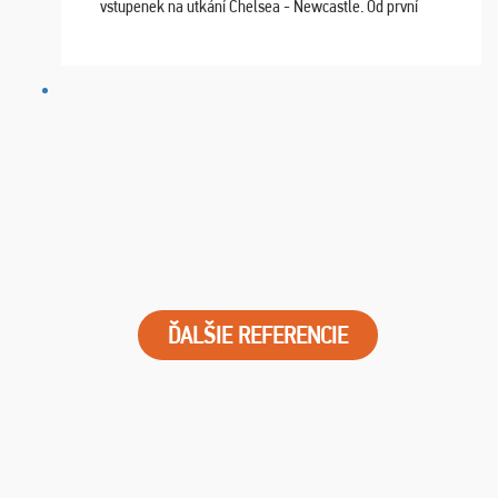
vstupenek na utkání Chelsea - Newcastle. Od první
chvíle fungovala komunikace na jedničku. Lístky jsme
dostali s včas a místa byla naprosto úžasná. ...
ĎALŠIE REFERENCIE