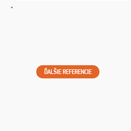
dostali s včas a místa byla naprosto úžasná. ...
ĎALŠIE REFERENCIE