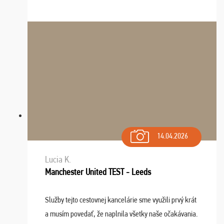
Výlet sme si všetci užili, sprievodca Riško bol super.
Navštívili sme aj zábavný park Legendia, previe ...
14.04.2026
Lucia K.
Manchester United TEST - Leeds
Služby tejto cestovnej kancelárie sme využili prvý krát
a musím povedať, že naplnila všetky naše očakávania.