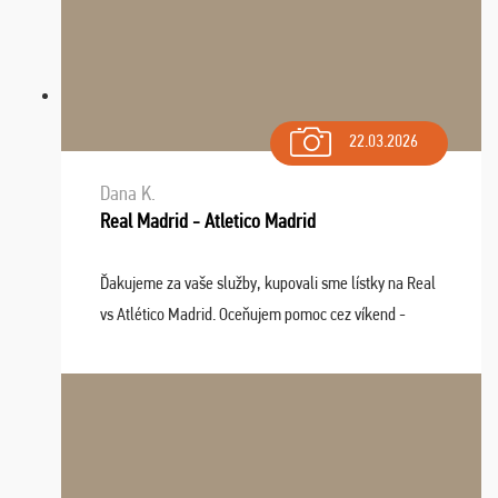
22.03.2026
Dana K.
Real Madrid - Atletico Madrid
Ďakujeme za vaše služby, kupovali sme lístky na Real
vs Atlético Madrid. Oceňujem pomoc cez víkend -
drobný problém vyriešila CK promptne a k našej
spokojnosti. Sedenie bolo dobré, štadión Barnabéu ...