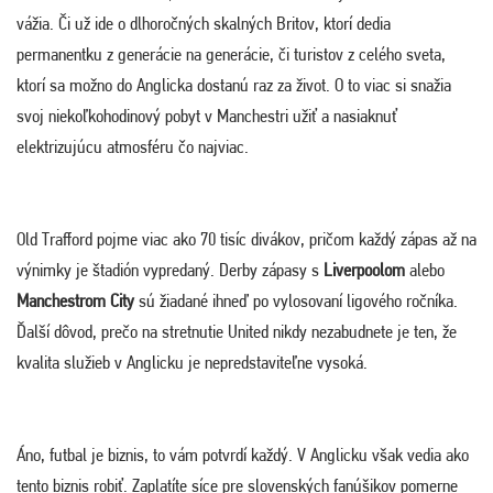
vážia. Či už ide o dlhoročných skalných Britov, ktorí dedia
permanentku z generácie na generácie, či turistov z celého sveta,
ktorí sa možno do Anglicka dostanú raz za život. O to viac si snažia
svoj niekoľkohodinový pobyt v Manchestri užiť a nasiaknuť
elektrizujúcu atmosféru čo najviac.
Old Trafford pojme viac ako 70 tisíc divákov, pričom každý zápas až na
výnimky je štadión vypredaný. Derby zápasy s
Liverpoolom
alebo
Manchestrom City
sú žiadané ihneď po vylosovaní ligového ročníka.
Ďalší dôvod, prečo na stretnutie United nikdy nezabudnete je ten, že
kvalita služieb v Anglicku je nepredstaviteľne vysoká.
Áno, futbal je biznis, to vám potvrdí každý. V Anglicku však vedia ako
tento biznis robiť. Zaplatíte síce pre slovenských fanúšikov pomerne