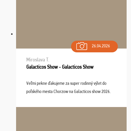
26.04.2026
Miroslava T.
Galacticos Show - Galacticos Show
Veľmi pekne ďakujeme za super rodinný výlet do
poľského mesta Chorzow na Galacticos show 2026.
Výlet sme si všetci užili, sprievodca Riško bol super.
Navštívili sme aj zábavný park Legendia, previe ...