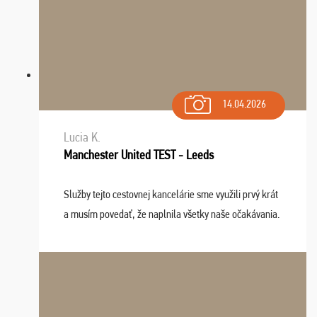
14.04.2026
Lucia K.
Manchester United TEST - Leeds
Služby tejto cestovnej kancelárie sme využili prvý krát
a musím povedať, že naplnila všetky naše očakávania.
Naozaj oceňujem skvelý prístup, zamestnanci sú k
dispozícii nonstop (milí, profesionálni ...