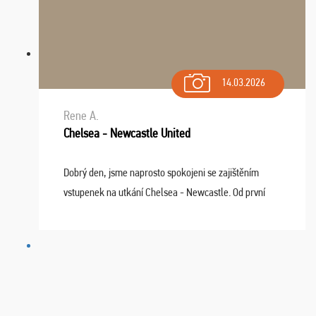
14.03.2026
Rene A.
Chelsea - Newcastle United
Dobrý den, jsme naprosto spokojeni se zajištěním
vstupenek na utkání Chelsea - Newcastle. Od první
chvíle fungovala komunikace na jedničku. Lístky jsme
dostali s včas a místa byla naprosto úžasná. ...