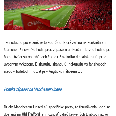
Jednoducho povedané, je to šou. Šou, ktorá začína na konkrétnom
štadióne už niekoľko hodín pred zápasom a skončí približne hodinu po
ňom. Diváci sú na tribúnach často už niekoľko desiatok minút pred
úvodným výkopom. Diskutujú, skandujú, nakupujú vo fanshopoch
alebo v bufetoch. Futbal je v Anglicku náboženstvo.
Ponuka zápasov na Manchester United
Duely Manchestru United sú špecifické preto, že fanúšikovia, ktorí sa
dostanú na
Old Trafford
, si možnosť vidieť Červených Diablov naživo