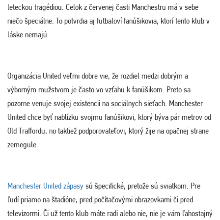
leteckou tragédiou. Celok z červenej časti Manchestru má v sebe
niečo špeciálne. To potvrdia aj futbaloví fanúšikovia, ktorí tento klub v
láske nemajú.
Organizácia United veľmi dobre vie, že rozdiel medzi dobrým a
výborným mužstvom je často vo vzťahu k fanúšikom. Preto sa
pozorne venuje svojej existencii na sociálnych sieťach. Manchester
United chce byť nablízku svojmu fanúšikovi, ktorý býva pár metrov od
Old Traffordu, no taktiež podporovateľovi, ktorý žije na opačnej strane
zemegule.
Manchester United zápasy
sú špecifické, pretože sú sviatkom. Pre
ľudí priamo na štadióne, pred počítačovými obrazovkami či pred
televízormi. Či už tento klub máte radi alebo nie, nie je vám ľahostajný