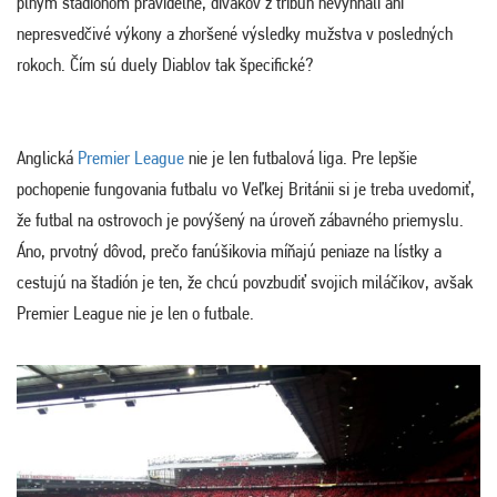
plným štadiónom pravidelne, divákov z tribún nevyhnali ani
nepresvedčivé výkony a zhoršené výsledky mužstva v posledných
rokoch. Čím sú duely Diablov tak špecifické?
Anglická
Premier League
nie je len futbalová liga. Pre lepšie
pochopenie fungovania futbalu vo Veľkej Británii si je treba uvedomiť,
že futbal na ostrovoch je povýšený na úroveň zábavného priemyslu.
Áno, prvotný dôvod, prečo fanúšikovia míňajú peniaze na lístky a
cestujú na štadión je ten, že chcú povzbudiť svojich miláčikov, avšak
Premier League nie je len o futbale.