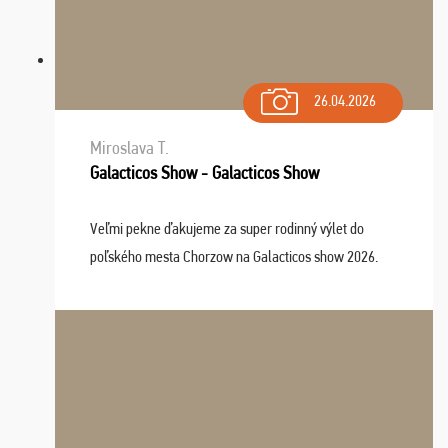
26.04.2026
Miroslava T.
Galacticos Show - Galacticos Show
Veľmi pekne ďakujeme za super rodinný výlet do
poľského mesta Chorzow na Galacticos show 2026.
Výlet sme si všetci užili, sprievodca Riško bol super.
Navštívili sme aj zábavný park Legendia, previe ...