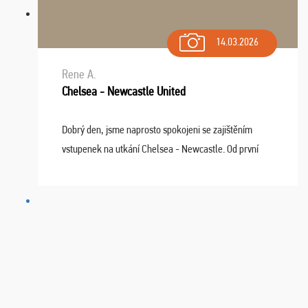
14.03.2026
Rene A.
Chelsea - Newcastle United
Dobrý den, jsme naprosto spokojeni se zajištěním
vstupenek na utkání Chelsea - Newcastle. Od první
chvíle fungovala komunikace na jedničku. Lístky jsme
dostali s včas a místa byla naprosto úžasná. ...