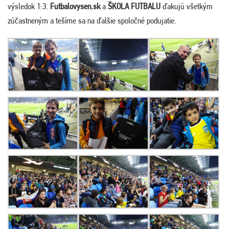
výsledok 1:3.
Futbalovysen.sk
a
ŠKOLA FUTBALU
ďakujú všetkým
zúčastneným a tešíme sa na ďalšie spoločné podujatie.