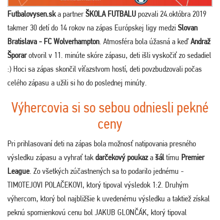
Futbalovysen.sk
a partner
ŠKOLA FUTBALU
pozvali 24.októbra 2019
takmer 30 detí do 14 rokov na zápas Európskej ligy medzi
Slovan
Bratislava - FC Wolverhampton
. Atmosféra bola úžasná a keď
Andraž
Šporar
otvoril v 11. minúte skóre zápasu, deti išli vyskočiť zo sedadiel
:) Hoci sa zápas skončil víťazstvom hostí, deti povzbudzovali počas
celého zápasu a užili si ho do poslednej minúty.
Výhercovia si so sebou odniesli pekné
ceny
Pri prihlasovaní deti na zápas bola možnosť natipovania presného
výsledku zápasu a vyhrať tak
darčekový poukaz
a
šál
tímu
Premier
League
. Zo všetkých zúčastnených sa to podarilo jednému -
TIMOTEJOVI POLAČEKOVI, ktorý tipoval výsledok 1:2. Druhým
výhercom, ktorý bol najbližšie k uvedenému výsledku a taktiež získal
peknú spomienkovú cenu bol JAKUB GLONČÁK, ktorý tipoval