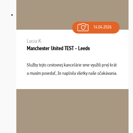
14.04.2026
Lucia K.
Manchester United TEST - Leeds
Služby tejto cestovnej kancelárie sme využili prvý krát
a musím povedať, že naplnila všetky naše očakávania.
Naozaj oceňujem skvelý prístup, zamestnanci sú k
dispozícii nonstop (milí, profesionálni ...