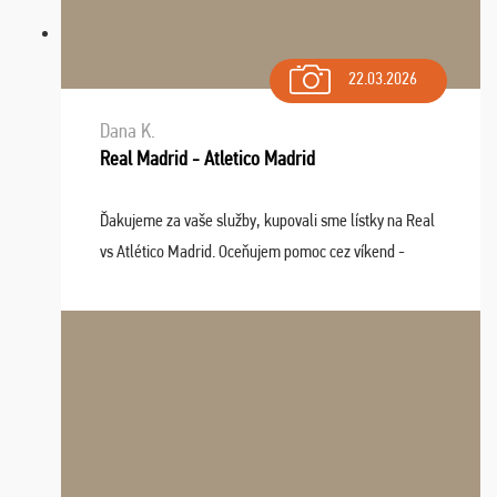
22.03.2026
Dana K.
Real Madrid - Atletico Madrid
Ďakujeme za vaše služby, kupovali sme lístky na Real
vs Atlético Madrid. Oceňujem pomoc cez víkend -
drobný problém vyriešila CK promptne a k našej
spokojnosti. Sedenie bolo dobré, štadión Barnabéu ...