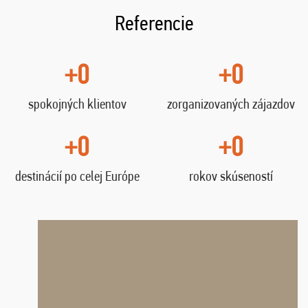
Referencie
+0
+0
spokojných klientov
zorganizovaných zájazdov
+0
+0
destinácií po celej Európe
rokov skúseností