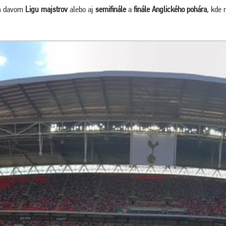
ým davom
Ligu majstrov
alebo aj
semifinále
a
finále Anglického pohára
, kde 