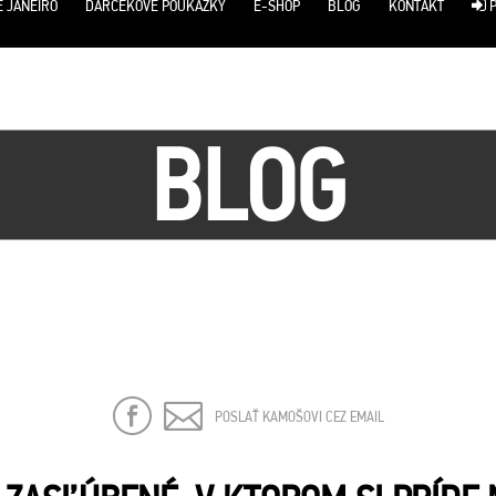
E JANEIRO
DARČEKOVÉ POUKÁŽKY
E-SHOP
BLOG
KONTAKT
P
BLOG
POSLAŤ KAMOŠOVI CEZ EMAIL