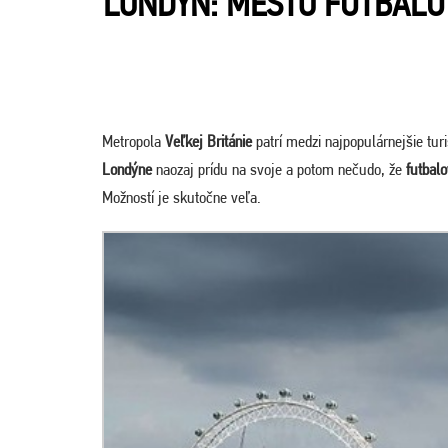
LONDÝN: MESTO FUTBALU 
Metropola
Veľkej Británie
patrí medzi najpopulárnejšie turi
Londýne
naozaj prídu na svoje a potom nečudo, že
futbal
Možností je skutočne veľa.