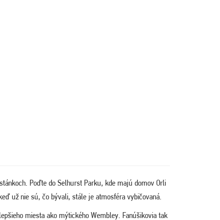
 stánkoch. Poďte do Selhurst Parku, kde majú domov Orli
keď už nie sú, čo bývali, stále je atmosféra vybičovaná.
t lepšieho miesta ako mýtického Wembley. Fanúšikovia tak