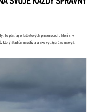
 NA SVOJE KAŽDÝ SPRÁVNY
. To platí aj o futbalových priaznivcoch, ktorí si v
, ktorý štadión navštívia a ako využijú čas nazvyš.