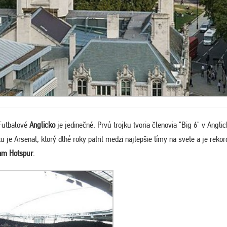
Futbalové
Anglicko
je jedinečné. Prvú trojku tvoria členovia "Big 6" v Angli
tu je Arsenal, ktorý dlhé roky patril medzi najlepšie tímy na svete a je re
am Hotspur
.