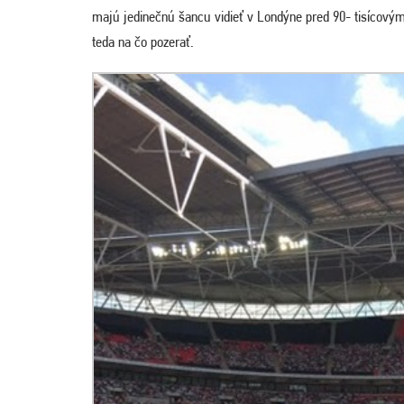
majú jedinečnú šancu vidieť v Londýne pred 90- tisícov
teda na čo pozerať.