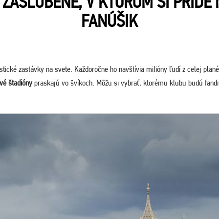
ZASĽÚBENÉ, V KTOROM SI PRÍDE
FANÚŠIK
stické zastávky na svete. Každoročne ho navštívia milióny ľudí z celej planéty
ové štadióny
praskajú vo švíkoch. Môžu si vybrať, ktorému klubu budú fandiť