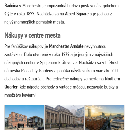
Radnica
v Manchestri je impozantná budova postavená v gotickom
štýle v roku 1877. Nachádza sa na
Albert Square
a je jednou z
najvýznamnejších pamiatok mesta.
Nákupy v centre mesta
Pre fanúšikov nákupov je
Manchester Arndale
nevyhnutnou
zastávkou. Bolo otvorené v roku 1979 a je jedným z najväčších
nákupných centier v Spojenom kráľovstve. Nachádza sa v blízkosti
námestia Piccadilly Gardens a ponúka návštevníkom viac ako 200
obchodov a reštaurácií. Pre jedinečné nákupy zamierte na
Northern
Quarter
, kde nájdete obchody s vintage módou, nezávislé butiky a
množstvo kaviarní.