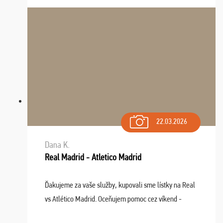
22.03.2026
Dana K.
Real Madrid - Atletico Madrid
Ďakujeme za vaše služby, kupovali sme lístky na Real
vs Atlético Madrid. Oceňujem pomoc cez víkend -
drobný problém vyriešila CK promptne a k našej