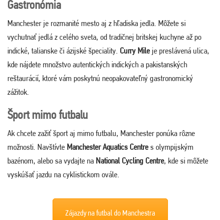
Gastronómia
Manchester je rozmanité mesto aj z hľadiska jedla. Môžete si
vychutnať jedlá z celého sveta, od tradičnej britskej kuchyne až po
indické, talianske či ázijské špeciality.
Curry Mile
je preslávená ulica,
kde nájdete množstvo autentických indických a pakistanských
reštaurácií, ktoré vám poskytnú neopakovateľný gastronomický
zážitok.
Šport mimo futbalu
Ak chcete zažiť šport aj mimo futbalu, Manchester ponúka rôzne
možnosti. Navštívte
Manchester Aquatics Centre
s olympijským
bazénom, alebo sa vydajte na
National Cycling Centre
, kde si môžete
vyskúšať jazdu na cyklistickom ovále.
Zájazdy na futbal do Manchestra