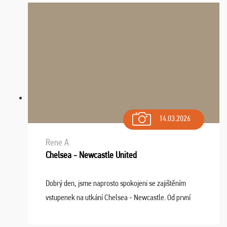
spokojnosti. Sedenie bolo dobré, štadión Barnabéu ...
14.03.2026
Rene A.
Chelsea - Newcastle United
Dobrý den, jsme naprosto spokojeni se zajištěním
vstupenek na utkání Chelsea - Newcastle. Od první
chvíle fungovala komunikace na jedničku. Lístky jsme
dostali s včas a místa byla naprosto úžasná. ...