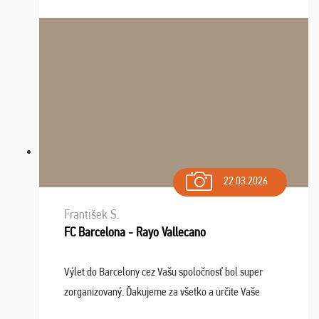
dispozícii nonstop (milí, profesionálni ...
22.03.2026
František S.
FC Barcelona - Rayo Vallecano
Výlet do Barcelony cez Vašu spoločnosť bol super
zorganizovaný. Ďakujeme za všetko a určite Vaše
služby v budúcnosti ešte využijeme.