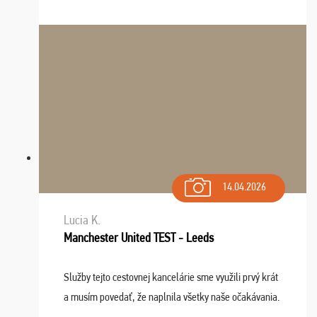
Výlet sme si všetci užili, sprievodca Riško bol super.
Navštívili sme aj zábavný park Legendia, previe ...
14.04.2026
Lucia K.
Manchester United TEST - Leeds
Služby tejto cestovnej kancelárie sme využili prvý krát
a musím povedať, že naplnila všetky naše očakávania.
Naozaj oceňujem skvelý prístup, zamestnanci sú k