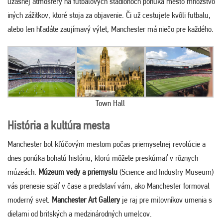
úžasnej atmosféry na futbalových štadiónoch ponúka mesto množstvo
iných zážitkov, ktoré stoja za objavenie. Či už cestujete kvôli futbalu,
alebo len hľadáte zaujímavý výlet, Manchester má niečo pre každého.
Town Hall
História a kultúra mesta
Manchester bol kľúčovým mestom počas priemyselnej revolúcie a
dnes ponúka bohatú históriu, ktorú môžete preskúmať v rôznych
múzeách.
Múzeum vedy a priemyslu
(Science and Industry Museum)
vás prenesie späť v čase a predstaví vám, ako Manchester formoval
moderný svet.
Manchester Art Gallery
je raj pre milovníkov umenia s
dielami od britských a medzinárodných umelcov.