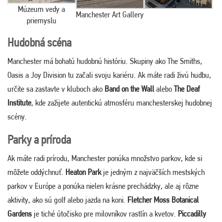
Múzeum vedy a
Manchester Art Gallery
priemyslu
Hudobná scéna
Manchester má bohatú hudobnú históriu. Skupiny ako The Smiths,
Oasis a Joy Division tu začali svoju kariéru. Ak máte radi živú hudbu,
určite sa zastavte v kluboch ako
Band on the Wall
alebo
The Deaf
Institute
, kde zažijete autentickú atmosféru manchesterskej hudobnej
scény.
Parky a príroda
Ak máte radi prírodu, Manchester ponúka množstvo parkov, kde si
môžete oddýchnuť.
Heaton Park
je jedným z najväčších mestských
parkov v Európe a ponúka nielen krásne prechádzky, ale aj rôzne
aktivity, ako sú golf alebo jazda na koni.
Fletcher Moss Botanical
Gardens
je tiché útočisko pre milovníkov rastlín a kvetov.
Piccadilly