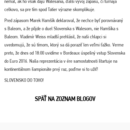
nemal, ak ho však dajú Walesania, ďalší vývoj zápasu, či turnaja
celkovo, sa pre tím spod Tatier výrazne skomplikuje.
Pred zápasom Marek Hamšík deklaroval, že nechce byť porovnávaný
s Baleom, a že pôjde o duel Slovenska s Walesom, nie Hamšíka s
Baleom. Vladimír Weiss mladší prehlásil, že naši chlapci si
uvedomujú, že sú tímom, ktorý sa dá poraziť len veľmi ťažko. Verme
preto, že dnes od 18:00 uvidíme v Bordeaux úspešný vstup Slovenska
do Euro 2016. Naša reprezentácia v ére samostatnosti štartuje na
kontinentálnom šampionáte prvý raz, poďme si to užiť!
SLOVENSKO DO TOHO!
SPÄŤ NA ZOZNAM BLOGOV