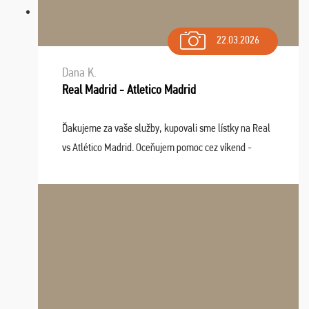
22.03.2026
Dana K.
Real Madrid - Atletico Madrid
Ďakujeme za vaše služby, kupovali sme lístky na Real
vs Atlético Madrid. Oceňujem pomoc cez víkend -
drobný problém vyriešila CK promptne a k našej
spokojnosti. Sedenie bolo dobré, štadión Barnabéu ...