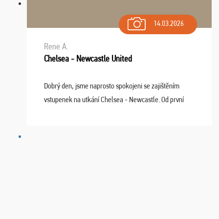
14.03.2026
Rene A.
Chelsea - Newcastle United
Dobrý den, jsme naprosto spokojeni se zajištěním
vstupenek na utkání Chelsea - Newcastle. Od první
chvíle fungovala komunikace na jedničku. Lístky jsme
dostali s včas a místa byla naprosto úžasná. ...