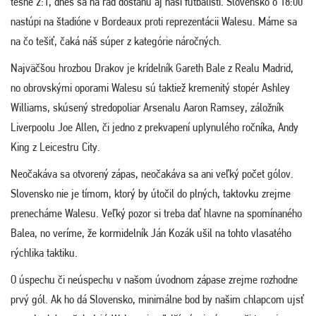
tesne 2:1, dnes sa na rad dostanú aj naši futbalisti. Slovensko o 18:00
nastúpi na štadióne v Bordeaux proti reprezentácii Walesu. Máme sa
na čo tešiť, čaká náš súper z kategórie náročných.
Najväčšou hrozbou Drakov je krídelník Gareth Bale z Realu Madrid,
no obrovskými oporami Walesu sú taktiež kremenitý stopér Ashley
Williams, skúsený stredopoliar Arsenalu Aaron Ramsey, záložník
Liverpoolu Joe Allen, či jedno z prekvapení uplynulého ročníka, Andy
King z Leicestru City.
Neočakáva sa otvorený zápas, neočakáva sa ani veľký počet gólov.
Slovensko nie je tímom, ktorý by útočil do plných, taktovku zrejme
prenecháme Walesu. Veľký pozor si treba dať hlavne na spomínaného
Balea, no veríme, že kormidelník Ján Kozák ušil na tohto vlasatého
rýchlika taktiku.
O úspechu či neúspechu v našom úvodnom zápase zrejme rozhodne
prvý gól. Ak ho dá Slovensko, minimálne bod by našim chlapcom ujsť