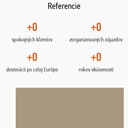
Referencie
+0
+0
spokojných klientov
zorganizovaných zájazdov
+0
+0
destinácií po celej Európe
rokov skúseností