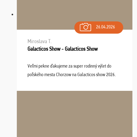
26.04.2026
Miroslava T.
Galacticos Show - Galacticos Show
Veľmi pekne ďakujeme za super rodinný výlet do
poľského mesta Chorzow na Galacticos show 2026.
Výlet sme si všetci užili, sprievodca Riško bol super.
Navštívili sme aj zábavný park Legendia, previe ...