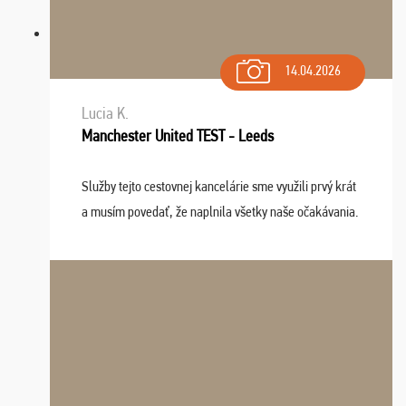
14.04.2026
Lucia K.
Manchester United TEST - Leeds
Služby tejto cestovnej kancelárie sme využili prvý krát
a musím povedať, že naplnila všetky naše očakávania.
Naozaj oceňujem skvelý prístup, zamestnanci sú k
dispozícii nonstop (milí, profesionálni ...