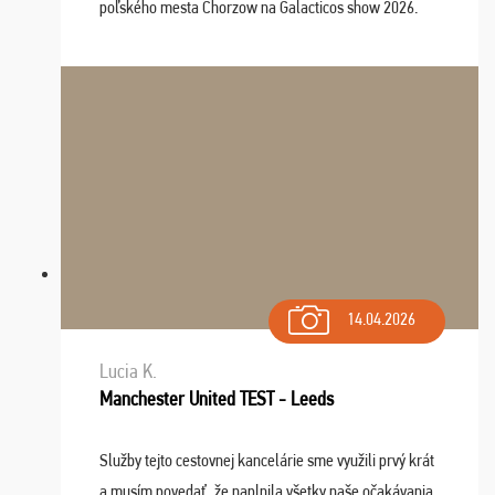
poľského mesta Chorzow na Galacticos show 2026.
Výlet sme si všetci užili, sprievodca Riško bol super.
Navštívili sme aj zábavný park Legendia, previe ...
14.04.2026
Lucia K.
Manchester United TEST - Leeds
Služby tejto cestovnej kancelárie sme využili prvý krát
a musím povedať, že naplnila všetky naše očakávania.