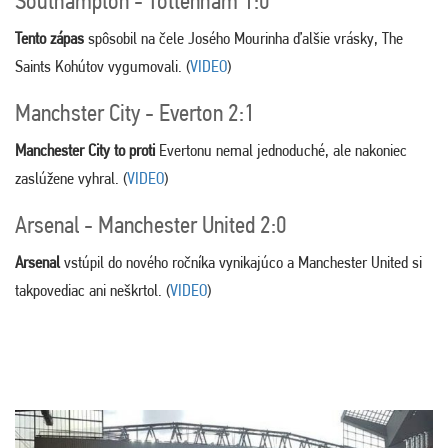
Southampton - Tottenham 1:0
Tento zápas
spôsobil na čele Josého Mourinha ďalšie vrásky, The
Saints Kohútov vygumovali. (
VIDEO
)
Manchster City - Everton 2:1
Manchester City to proti
Evertonu nemal jednoduché, ale nakoniec
zaslúžene vyhral. (
VIDEO
)
Arsenal - Manchester United 2:0
Arsenal
vstúpil do nového ročníka vynikajúco a Manchester United si
takpovediac ani neškrtol. (
VIDEO
)