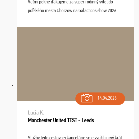
Veľmi pekne ďakujeme za super rodinný výlet do
poľského mesta Chorzow na Galacticos show 2026.
Výlet sme si všetci užili, sprievodca Riško bol super.
Navštívili sme aj zábavný park Legendia, previe ...
14.04.2026
Lucia K.
Manchester United TEST - Leeds
Služby tejto cestovnej kancelárie sme využili prvý krát