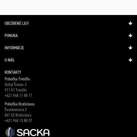
OBĽÚBENÉ LIGY
PONUKA
INFORMÁCIE
O NÁS
KONTAKTY
Pobočka Trenčín:
Dolný Šianec 2
911 01 Trenčín
+421 948 11 88 17
Pobočka Bratislava:
Švantnerova 2
841 02 Bratislava
+421 948 13 88 37