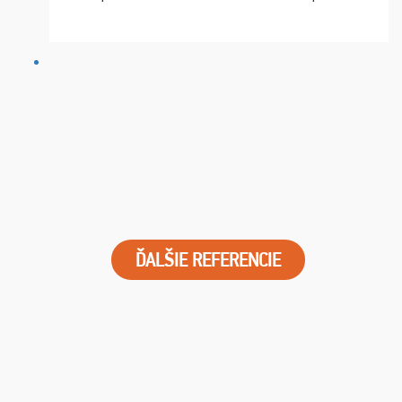
chvíle fungovala komunikace na jedničku. Lístky jsme
dostali s včas a místa byla naprosto úžasná. ...
ĎALŠIE REFERENCIE