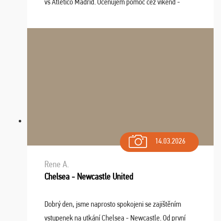
vs Atlético Madrid. Oceňujem pomoc cez víkend -
drobný problém vyriešila CK promptne a k našej
spokojnosti. Sedenie bolo dobré, štadión Barnabéu ...
14.03.2026
Rene A.
Chelsea - Newcastle United
Dobrý den, jsme naprosto spokojeni se zajištěním
vstupenek na utkání Chelsea - Newcastle. Od první