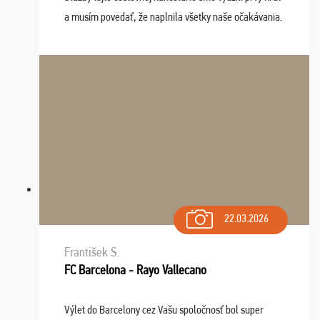
a musím povedať, že naplnila všetky naše očakávania.
Naozaj oceňujem skvelý prístup, zamestnanci sú k
dispozícii nonstop (milí, profesionálni ...
22.03.2026
František S.
FC Barcelona - Rayo Vallecano
Výlet do Barcelony cez Vašu spoločnosť bol super