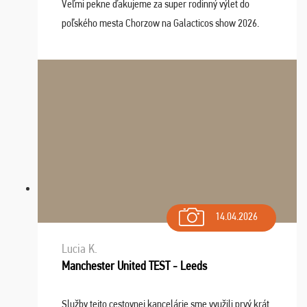
Veľmi pekne ďakujeme za super rodinný výlet do
poľského mesta Chorzow na Galacticos show 2026.
Výlet sme si všetci užili, sprievodca Riško bol super.
Navštívili sme aj zábavný park Legendia, previe ...
14.04.2026
Lucia K.
Manchester United TEST - Leeds
Služby tejto cestovnej kancelárie sme využili prvý krát