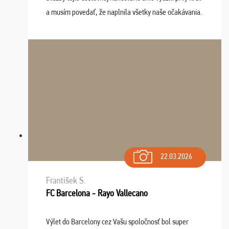
a musím povedať, že naplnila všetky naše očakávania.
Naozaj oceňujem skvelý prístup, zamestnanci sú k
dispozícii nonstop (milí, profesionálni ...
22.03.2026
František S.
FC Barcelona - Rayo Vallecano
Výlet do Barcelony cez Vašu spoločnosť bol super