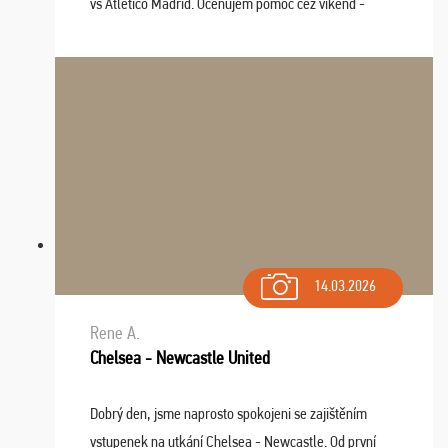
vs Atlético Madrid. Oceňujem pomoc cez víkend -
drobný problém vyriešila CK promptne a k našej
spokojnosti. Sedenie bolo dobré, štadión Barnabéu ...
14.03.2026
Rene A.
Chelsea - Newcastle United
Dobrý den, jsme naprosto spokojeni se zajištěním
vstupenek na utkání Chelsea - Newcastle. Od první