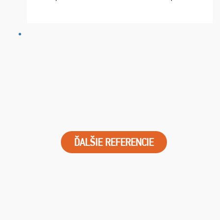
chvíle fungovala komunikace na jedničku. Lístky jsme
dostali s včas a místa byla naprosto úžasná. ...
ĎALŠIE REFERENCIE