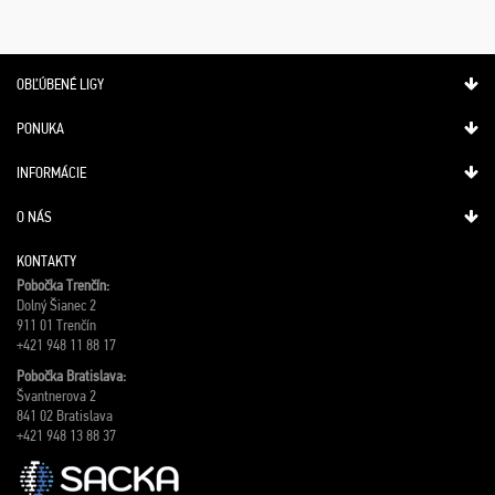
OBĽÚBENÉ LIGY
PONUKA
INFORMÁCIE
O NÁS
KONTAKTY
Pobočka Trenčín:
Dolný Šianec 2
911 01 Trenčín
+421 948 11 88 17
Pobočka Bratislava:
Švantnerova 2
841 02 Bratislava
+421 948 13 88 37