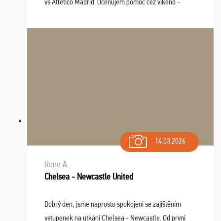
vs Atlético Madrid. Oceňujem pomoc cez víkend -
drobný problém vyriešila CK promptne a k našej
spokojnosti. Sedenie bolo dobré, štadión Barnabéu ...
14.03.2026
Rene A.
Chelsea - Newcastle United
Dobrý den, jsme naprosto spokojeni se zajištěním
vstupenek na utkání Chelsea - Newcastle. Od první