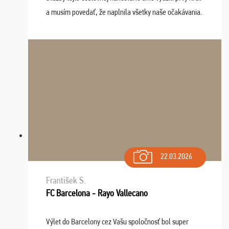
a musím povedať, že naplnila všetky naše očakávania.
Naozaj oceňujem skvelý prístup, zamestnanci sú k
dispozícii nonstop (milí, profesionálni ...
22.03.2026
František S.
FC Barcelona - Rayo Vallecano
Výlet do Barcelony cez Vašu spoločnosť bol super