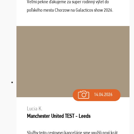
Veľmi pekne ďakujeme za super rodinný výlet do
poľského mesta Chorzow na Galacticos show 2026.
Výlet sme si všetci užili, sprievodca Riško bol super.
Navštívili sme aj zábavný park Legendia, previe ...
14.04.2026
Lucia K.
Manchester United TEST - Leeds
Služby tejto cestovnej kancelárie sme využili prvý krát