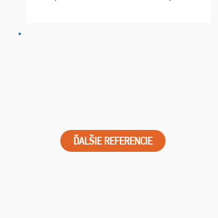
chvíle fungovala komunikace na jedničku. Lístky jsme
dostali s včas a místa byla naprosto úžasná. ...
ĎALŠIE REFERENCIE