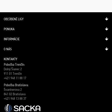
OBĽÚBENÉ LIGY
PONUKA
INFORMÁCIE
O NÁS
KONTAKTY
Pobočka Trenčín:
Dolný Šianec 2
911 01 Trenčín
+421 948 11 88 17
Pobočka Bratislava:
Švantnerova 2
841 02 Bratislava
+421 948 13 88 37