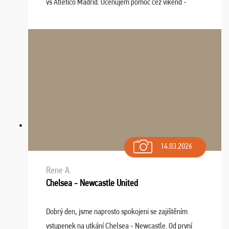
vs Atlético Madrid. Oceňujem pomoc cez víkend -
drobný problém vyriešila CK promptne a k našej
spokojnosti. Sedenie bolo dobré, štadión Barnabéu ...
14.03.2026
Rene A.
Chelsea - Newcastle United
Dobrý den, jsme naprosto spokojeni se zajištěním
vstupenek na utkání Chelsea - Newcastle. Od první