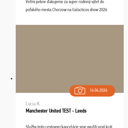
Veľmi pekne ďakujeme za super rodinný výlet do
poľského mesta Chorzow na Galacticos show 2026.
Výlet sme si všetci užili, sprievodca Riško bol super.
Navštívili sme aj zábavný park Legendia, previe ...
14.04.2026
Lucia K.
Manchester United TEST - Leeds
Služby tejto cestovnej kancelárie sme využili prvý krát