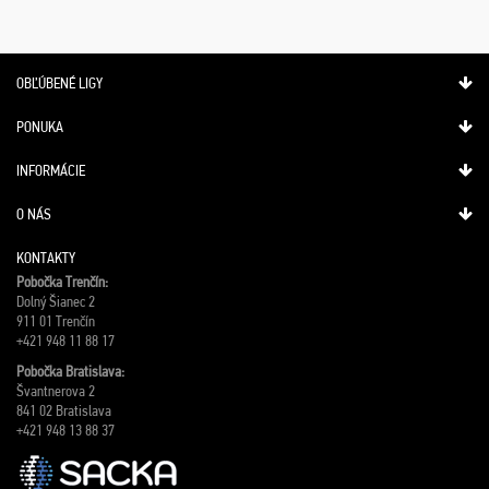
OBĽÚBENÉ LIGY
PONUKA
INFORMÁCIE
O NÁS
KONTAKTY
Pobočka Trenčín:
Dolný Šianec 2
911 01 Trenčín
+421 948 11 88 17
Pobočka Bratislava:
Švantnerova 2
841 02 Bratislava
+421 948 13 88 37