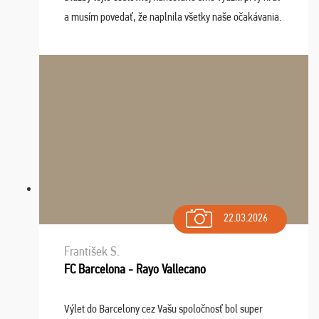
a musím povedať, že naplnila všetky naše očakávania.
Naozaj oceňujem skvelý prístup, zamestnanci sú k
dispozícii nonstop (milí, profesionálni ...
22.03.2026
František S.
FC Barcelona - Rayo Vallecano
Výlet do Barcelony cez Vašu spoločnosť bol super