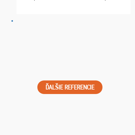
chvíle fungovala komunikace na jedničku. Lístky jsme
dostali s včas a místa byla naprosto úžasná. ...
ĎALŠIE REFERENCIE