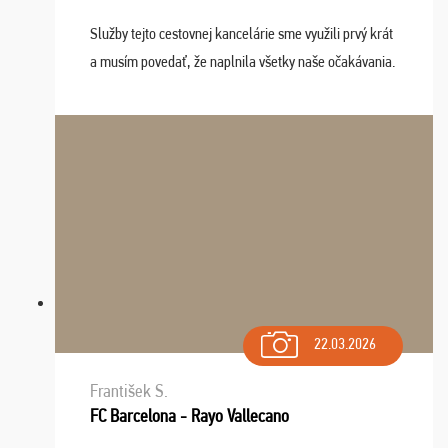
Služby tejto cestovnej kancelárie sme využili prvý krát
a musím povedať, že naplnila všetky naše očakávania.
Naozaj oceňujem skvelý prístup, zamestnanci sú k
dispozícii nonstop (milí, profesionálni ...
22.03.2026
František S.
FC Barcelona - Rayo Vallecano