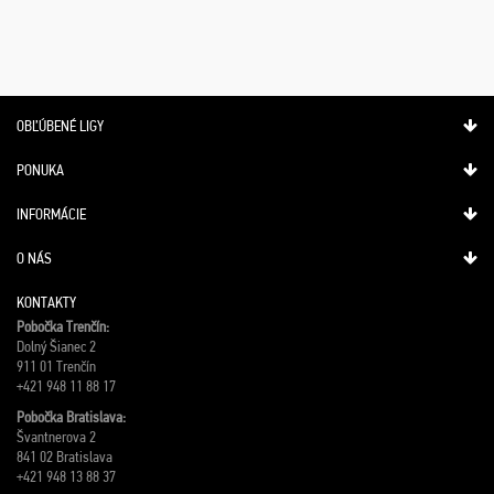
OBĽÚBENÉ LIGY
PONUKA
INFORMÁCIE
O NÁS
KONTAKTY
Pobočka Trenčín:
Dolný Šianec 2
911 01 Trenčín
+421 948 11 88 17
Pobočka Bratislava:
Švantnerova 2
841 02 Bratislava
+421 948 13 88 37