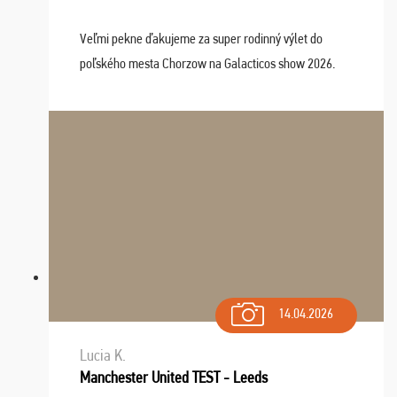
Veľmi pekne ďakujeme za super rodinný výlet do
poľského mesta Chorzow na Galacticos show 2026.
Výlet sme si všetci užili, sprievodca Riško bol super.
Navštívili sme aj zábavný park Legendia, previe ...
14.04.2026
Lucia K.
Manchester United TEST - Leeds