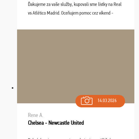
Ďakujeme za vaše služby, kupovali sme lístky na Real
vs Atlético Madrid. Oceňujem pomoc cez víkend -
drobný problém vyriešila CK promptne a k našej
spokojnosti. Sedenie bolo dobré, štadión Barnabéu ...
14.03.2026
Rene A.
Chelsea - Newcastle United