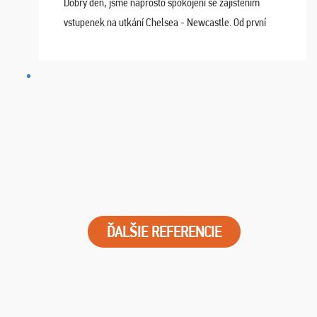
Dobrý den, jsme naprosto spokojeni se zajištěním
vstupenek na utkání Chelsea - Newcastle. Od první
chvíle fungovala komunikace na jedničku. Lístky jsme
dostali s včas a místa byla naprosto úžasná. ...
ĎALŠIE REFERENCIE