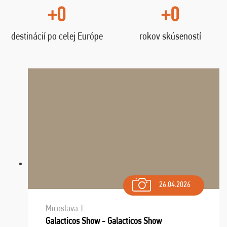
+0
+0
destinácií po celej Európe
rokov skúseností
26.04.2026
Miroslava T.
Galacticos Show - Galacticos Show