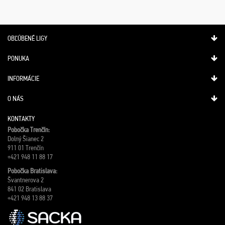
OBĽÚBENÉ LIGY
PONUKA
INFORMÁCIE
O NÁS
KONTAKTY
Pobočka Trenčín:
Dolný Šianec 2
911 01 Trenčín
+421 948 11 88 17
Pobočka Bratislava:
Švantnerova 2
841 02 Bratislava
+421 948 13 88 37