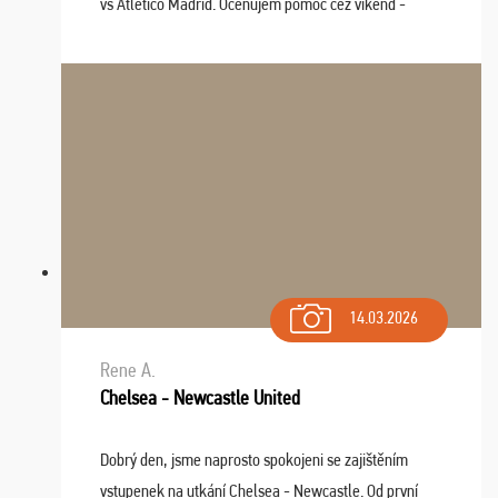
vs Atlético Madrid. Oceňujem pomoc cez víkend -
drobný problém vyriešila CK promptne a k našej
spokojnosti. Sedenie bolo dobré, štadión Barnabéu ...
14.03.2026
Rene A.
Chelsea - Newcastle United
Dobrý den, jsme naprosto spokojeni se zajištěním
vstupenek na utkání Chelsea - Newcastle. Od první