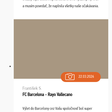
a musím povedať, že naplnila všetky naše očakávania.
Naozaj oceňujem skvelý prístup, zamestnanci sú k
dispozícii nonstop (milí, profesionálni ...
22.03.2026
František S.
FC Barcelona - Rayo Vallecano
Výlet do Barcelony cez Vašu spoločnosť bol super