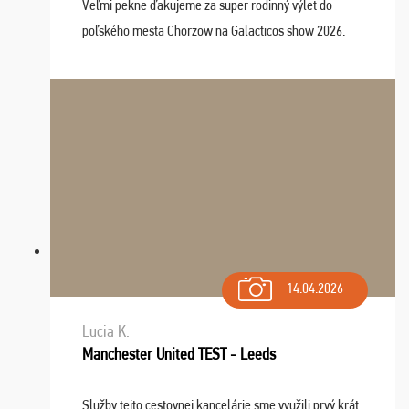
Veľmi pekne ďakujeme za super rodinný výlet do
poľského mesta Chorzow na Galacticos show 2026.
Výlet sme si všetci užili, sprievodca Riško bol super.
Navštívili sme aj zábavný park Legendia, previe ...
14.04.2026
Lucia K.
Manchester United TEST - Leeds
Služby tejto cestovnej kancelárie sme využili prvý krát