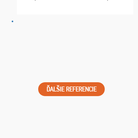
chvíle fungovala komunikace na jedničku. Lístky jsme
dostali s včas a místa byla naprosto úžasná. ...
ĎALŠIE REFERENCIE