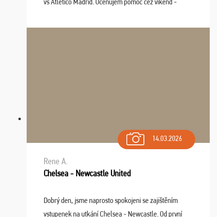
vs Atlético Madrid. Oceňujem pomoc cez víkend -
drobný problém vyriešila CK promptne a k našej
spokojnosti. Sedenie bolo dobré, štadión Barnabéu ...
14.03.2026
Rene A.
Chelsea - Newcastle United
Dobrý den, jsme naprosto spokojeni se zajištěním
vstupenek na utkání Chelsea - Newcastle. Od první