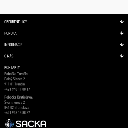
OBĽÚBENÉ LIGY
PONUKA
INFORMÁCIE
O NÁS
KONTAKTY
Pobočka Trenčín:
Dolný Šianec 2
911 01 Trenčín
+421 948 11 88 17
Pobočka Bratislava:
Švantnerova 2
841 02 Bratislava
+421 948 13 88 37