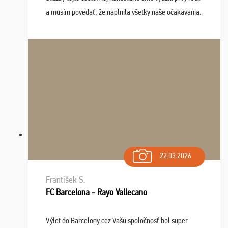
a musím povedať, že naplnila všetky naše očakávania.
Naozaj oceňujem skvelý prístup, zamestnanci sú k
dispozícii nonstop (milí, profesionálni ...
22.03.2026
František S.
FC Barcelona - Rayo Vallecano
Výlet do Barcelony cez Vašu spoločnosť bol super