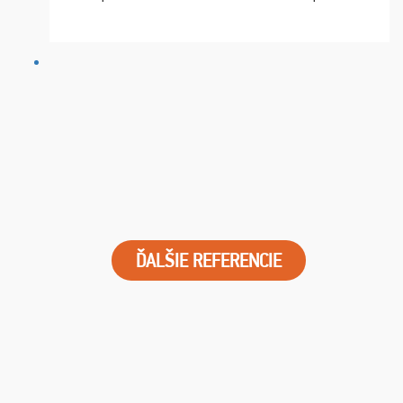
chvíle fungovala komunikace na jedničku. Lístky jsme
dostali s včas a místa byla naprosto úžasná. ...
ĎALŠIE REFERENCIE