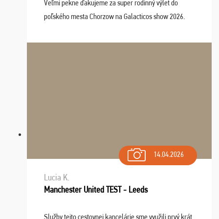
Veľmi pekne ďakujeme za super rodinný výlet do
poľského mesta Chorzow na Galacticos show 2026.
Výlet sme si všetci užili, sprievodca Riško bol super.
Navštívili sme aj zábavný park Legendia, previe ...
14.04.2026
Lucia K.
Manchester United TEST - Leeds
Služby tejto cestovnej kancelárie sme využili prvý krát