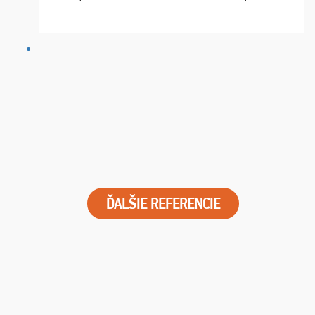
chvíle fungovala komunikace na jedničku. Lístky jsme
dostali s včas a místa byla naprosto úžasná. ...
ĎALŠIE REFERENCIE