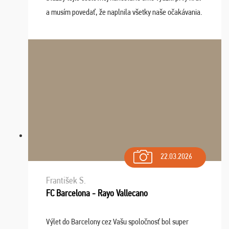
a musím povedať, že naplnila všetky naše očakávania.
Naozaj oceňujem skvelý prístup, zamestnanci sú k
dispozícii nonstop (milí, profesionálni ...
22.03.2026
František S.
FC Barcelona - Rayo Vallecano
Výlet do Barcelony cez Vašu spoločnosť bol super