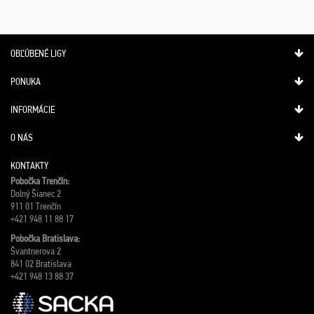
OBĽÚBENÉ LIGY
PONUKA
INFORMÁCIE
O NÁS
KONTAKTY
Pobočka Trenčín:
Dolný Šianec 2
911 01 Trenčín
+421 948 11 88 17
Pobočka Bratislava:
Švantnerova 2
841 02 Bratislava
+421 948 13 88 37