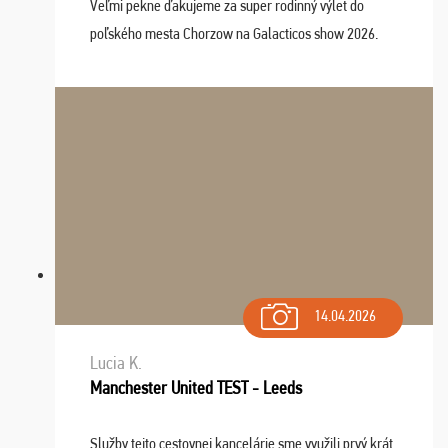
Veľmi pekne ďakujeme za super rodinný výlet do
poľského mesta Chorzow na Galacticos show 2026.
Výlet sme si všetci užili, sprievodca Riško bol super.
Navštívili sme aj zábavný park Legendia, previe ...
14.04.2026
Lucia K.
Manchester United TEST - Leeds
Služby tejto cestovnej kancelárie sme využili prvý krát