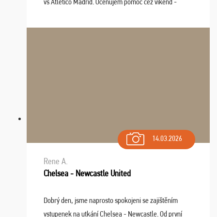
vs Atlético Madrid. Oceňujem pomoc cez víkend -
drobný problém vyriešila CK promptne a k našej
spokojnosti. Sedenie bolo dobré, štadión Barnabéu ...
14.03.2026
Rene A.
Chelsea - Newcastle United
Dobrý den, jsme naprosto spokojeni se zajištěním
vstupenek na utkání Chelsea - Newcastle. Od první