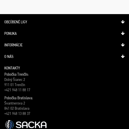
OBĽÚBENÉ LIGY
PONUKA
INFORMÁCIE
O NÁS
KONTAKTY
Pobočka Trenčín:
Dolný Šianec 2
911 01 Trenčín
+421 948 11 88 17
Pobočka Bratislava:
Švantnerova 2
841 02 Bratislava
+421 948 13 88 37