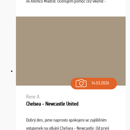
vs Atlético Madrid. Oceňujem pomoc cez víkend -
drobný problém vyriešila CK promptne a k našej
spokojnosti. Sedenie bolo dobré, štadión Barnabéu ...
14.03.2026
Rene A.
Chelsea - Newcastle United
Dobrý den, jsme naprosto spokojeni se zajištěním
vstupenek na utkání Chelsea - Newcastle. Od první