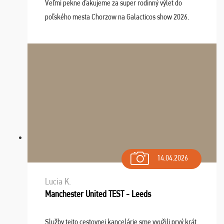
Veľmi pekne ďakujeme za super rodinný výlet do
poľského mesta Chorzow na Galacticos show 2026.
Výlet sme si všetci užili, sprievodca Riško bol super.
Navštívili sme aj zábavný park Legendia, previe ...
14.04.2026
Lucia K.
Manchester United TEST - Leeds
Služby tejto cestovnej kancelárie sme využili prvý krát