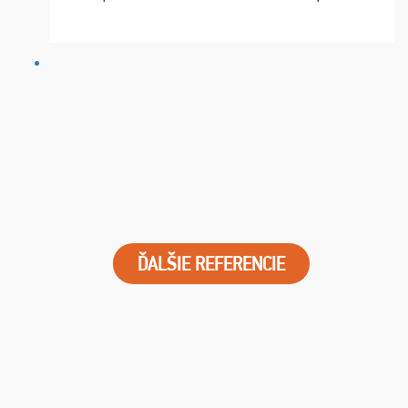
chvíle fungovala komunikace na jedničku. Lístky jsme
dostali s včas a místa byla naprosto úžasná. ...
ĎALŠIE REFERENCIE