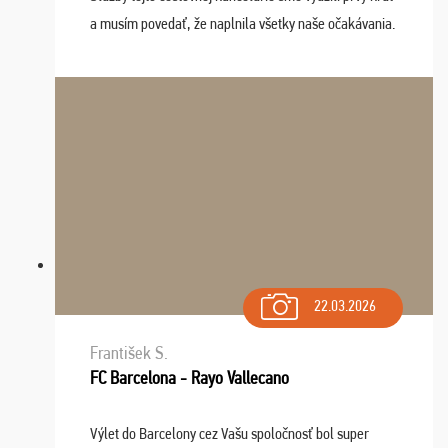
a musím povedať, že naplnila všetky naše očakávania.
Naozaj oceňujem skvelý prístup, zamestnanci sú k
dispozícii nonstop (milí, profesionálni ...
22.03.2026
František S.
FC Barcelona - Rayo Vallecano
Výlet do Barcelony cez Vašu spoločnosť bol super