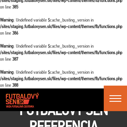
/sites/staging.futbalovysen.sk/files/wp-content/themes/fb/functions.php
on line
385
Warning
: Undefined variable $cache_busting_version in
/sites/staging.futbalovysen.sk/files/wp-content/themes/fb/functions.php
on line
386
Warning
: Undefined variable $cache_busting_version in
/sites/staging.futbalovysen.sk/files/wp-content/themes/fb/functions.php
on line
387
Warning
: Undefined variable $cache_busting_version in
/sites/staging.futbalovysen.sk/files/wp-content/themes/fb/functions.php
on line
388
Toggle
FUTBALOVÝ SEN
navigat
REFERENCIA