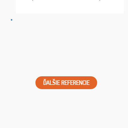
chvíle fungovala komunikace na jedničku. Lístky jsme
dostali s včas a místa byla naprosto úžasná. ...
ĎALŠIE REFERENCIE