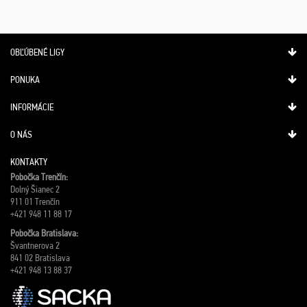
OBĽÚBENÉ LIGY
PONUKA
INFORMÁCIE
O NÁS
KONTAKTY
Pobočka Trenčín:
Dolný Šianec 2
911 01 Trenčín
+421 948 11 88 17
Pobočka Bratislava:
Švantnerova 2
841 02 Bratislava
+421 948 13 88 37