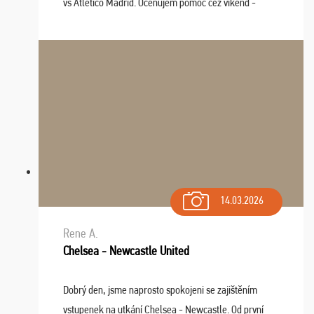
vs Atlético Madrid. Oceňujem pomoc cez víkend -
drobný problém vyriešila CK promptne a k našej
spokojnosti. Sedenie bolo dobré, štadión Barnabéu ...
14.03.2026
Rene A.
Chelsea - Newcastle United
Dobrý den, jsme naprosto spokojeni se zajištěním
vstupenek na utkání Chelsea - Newcastle. Od první