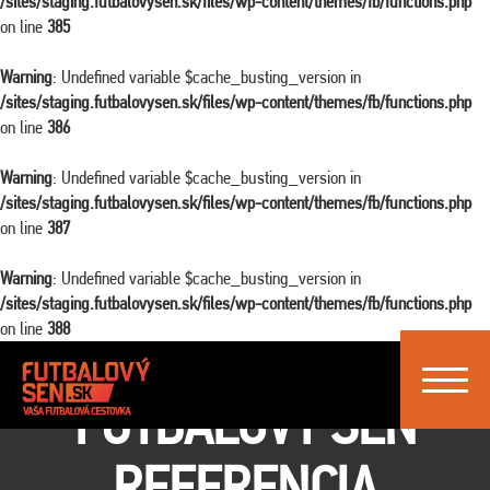
/sites/staging.futbalovysen.sk/files/wp-content/themes/fb/functions.php
on line
385
Warning
: Undefined variable $cache_busting_version in
/sites/staging.futbalovysen.sk/files/wp-content/themes/fb/functions.php
on line
386
Warning
: Undefined variable $cache_busting_version in
/sites/staging.futbalovysen.sk/files/wp-content/themes/fb/functions.php
on line
387
Warning
: Undefined variable $cache_busting_version in
/sites/staging.futbalovysen.sk/files/wp-content/themes/fb/functions.php
on line
388
Toggle
FUTBALOVÝ SEN
navigat
REFERENCIA