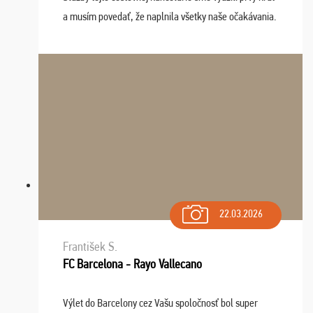
a musím povedať, že naplnila všetky naše očakávania.
Naozaj oceňujem skvelý prístup, zamestnanci sú k
dispozícii nonstop (milí, profesionálni ...
22.03.2026
František S.
FC Barcelona - Rayo Vallecano
Výlet do Barcelony cez Vašu spoločnosť bol super