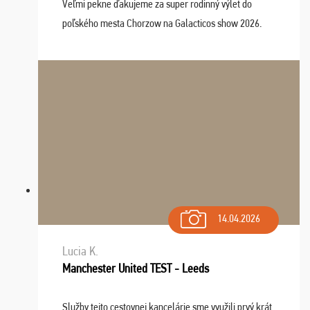
Veľmi pekne ďakujeme za super rodinný výlet do
poľského mesta Chorzow na Galacticos show 2026.
Výlet sme si všetci užili, sprievodca Riško bol super.
Navštívili sme aj zábavný park Legendia, previe ...
14.04.2026
Lucia K.
Manchester United TEST - Leeds
Služby tejto cestovnej kancelárie sme využili prvý krát