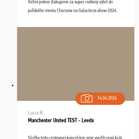
Veľmi pekne ďakujeme za super rodinný výlet do
poľského mesta Chorzow na Galacticos show 2026.
Výlet sme si všetci užili, sprievodca Riško bol super.
Navštívili sme aj zábavný park Legendia, previe ...
14.04.2026
Lucia K.
Manchester United TEST - Leeds
Služby tejto cestovnej kancelárie sme využili prvý krát