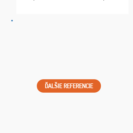
chvíle fungovala komunikace na jedničku. Lístky jsme
dostali s včas a místa byla naprosto úžasná. ...
ĎALŠIE REFERENCIE