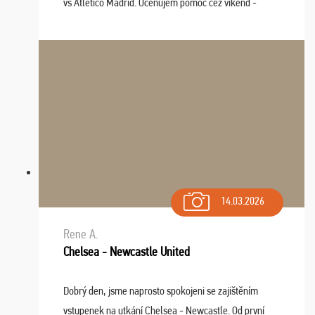
vs Atlético Madrid. Oceňujem pomoc cez víkend -
drobný problém vyriešila CK promptne a k našej
spokojnosti. Sedenie bolo dobré, štadión Barnabéu ...
14.03.2026
Rene A.
Chelsea - Newcastle United
Dobrý den, jsme naprosto spokojeni se zajištěním
vstupenek na utkání Chelsea - Newcastle. Od první