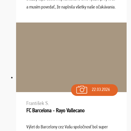
a musím povedať, že naplnila všetky naše očakávania.
Naozaj oceňujem skvelý prístup, zamestnanci sú k
dispozícii nonstop (milí, profesionálni ...
22.03.2026
František S.
FC Barcelona - Rayo Vallecano
Výlet do Barcelony cez Vašu spoločnosť bol super