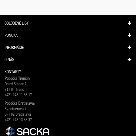
OBĽÚBENÉ LIGY
PONUKA
INFORMÁCIE
O NÁS
KONTAKTY
Pobočka Trenčín:
Dolný Šianec 2
911 01 Trenčín
+421 948 11 88 17
Pobočka Bratislava:
Švantnerova 2
841 02 Bratislava
+421 948 13 88 37