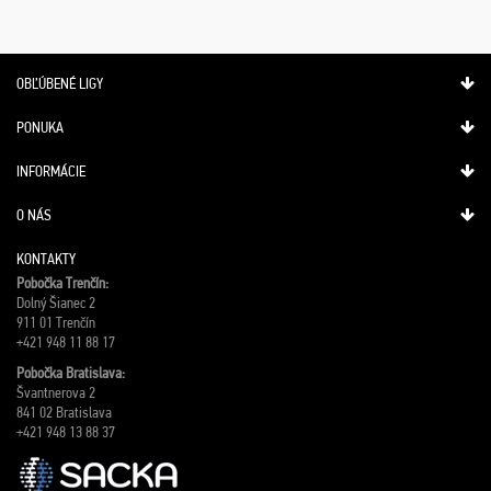
OBĽÚBENÉ LIGY
PONUKA
INFORMÁCIE
O NÁS
KONTAKTY
Pobočka Trenčín:
Dolný Šianec 2
911 01 Trenčín
+421 948 11 88 17
Pobočka Bratislava:
Švantnerova 2
841 02 Bratislava
+421 948 13 88 37