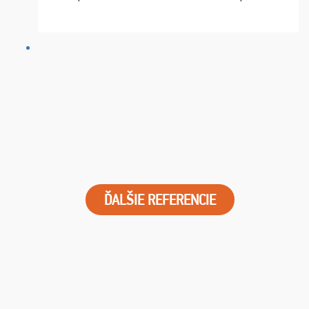
chvíle fungovala komunikace na jedničku. Lístky jsme
dostali s včas a místa byla naprosto úžasná. ...
ĎALŠIE REFERENCIE