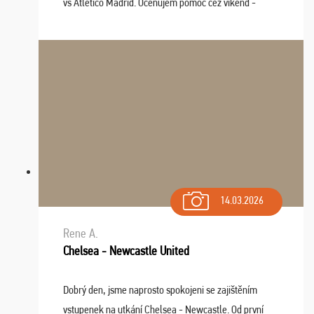
vs Atlético Madrid. Oceňujem pomoc cez víkend -
drobný problém vyriešila CK promptne a k našej
spokojnosti. Sedenie bolo dobré, štadión Barnabéu ...
14.03.2026
Rene A.
Chelsea - Newcastle United
Dobrý den, jsme naprosto spokojeni se zajištěním
vstupenek na utkání Chelsea - Newcastle. Od první