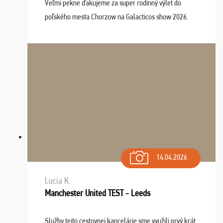
Veľmi pekne ďakujeme za super rodinný výlet do
poľského mesta Chorzow na Galacticos show 2026.
Výlet sme si všetci užili, sprievodca Riško bol super.
Navštívili sme aj zábavný park Legendia, previe ...
14.04.2026
Lucia K.
Manchester United TEST - Leeds
Služby tejto cestovnej kancelárie sme využili prvý krát