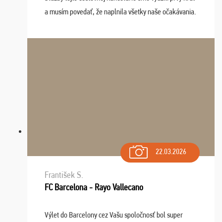
a musím povedať, že naplnila všetky naše očakávania.
Naozaj oceňujem skvelý prístup, zamestnanci sú k
dispozícii nonstop (milí, profesionálni ...
22.03.2026
František S.
FC Barcelona - Rayo Vallecano
Výlet do Barcelony cez Vašu spoločnosť bol super