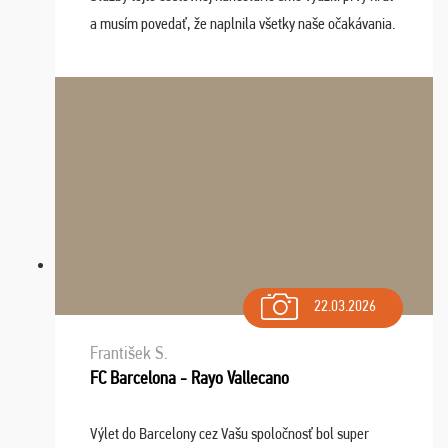
a musím povedať, že naplnila všetky naše očakávania.
Naozaj oceňujem skvelý prístup, zamestnanci sú k
dispozícii nonstop (milí, profesionálni ...
22.03.2026
František S.
FC Barcelona - Rayo Vallecano
Výlet do Barcelony cez Vašu spoločnosť bol super