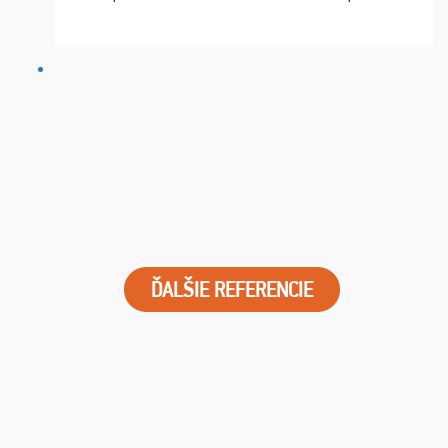
chvíle fungovala komunikace na jedničku. Lístky jsme
dostali s včas a místa byla naprosto úžasná. ...
ĎALŠIE REFERENCIE