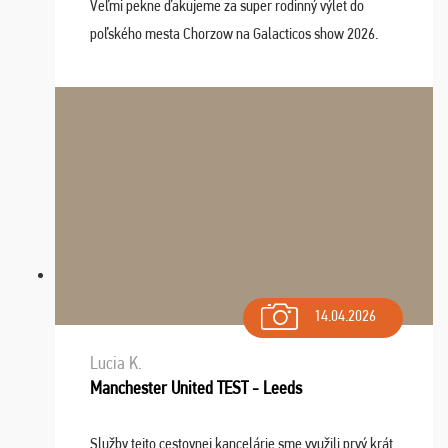
Veľmi pekne ďakujeme za super rodinný výlet do
poľského mesta Chorzow na Galacticos show 2026.
Výlet sme si všetci užili, sprievodca Riško bol super.
Navštívili sme aj zábavný park Legendia, previe ...
14.04.2026
Lucia K.
Manchester United TEST - Leeds
Služby tejto cestovnej kancelárie sme využili prvý krát