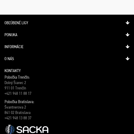
OBĽÚBENÉ LIGY
PONUKA
INFORMÁCIE
O NÁS
KONTAKTY
Pobočka Trenčín:
Dolný Šianec 2
911 01 Trenčín
+421 948 11 88 17
Pobočka Bratislava:
Švantnerova 2
841 02 Bratislava
+421 948 13 88 37