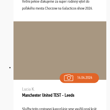
Veľmi pekne ďakujeme za super rodinný výlet do
poľského mesta Chorzow na Galacticos show 2026.
Výlet sme si všetci užili, sprievodca Riško bol super.
Navštívili sme aj zábavný park Legendia, previe ...
14.04.2026
Lucia K.
Manchester United TEST - Leeds
Služby tejto cestovnej kancelárie sme využili prvý krát