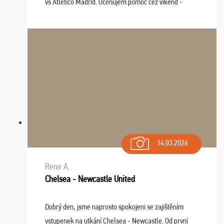
vs Atlético Madrid. Oceňujem pomoc cez víkend -
drobný problém vyriešila CK promptne a k našej
spokojnosti. Sedenie bolo dobré, štadión Barnabéu ...
14.03.2026
Rene A.
Chelsea - Newcastle United
Dobrý den, jsme naprosto spokojeni se zajištěním
vstupenek na utkání Chelsea - Newcastle. Od první