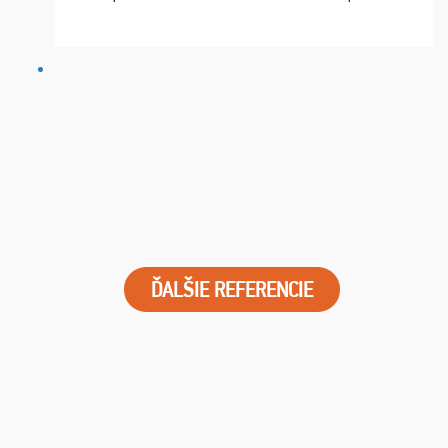
chvíle fungovala komunikace na jedničku. Lístky jsme
dostali s včas a místa byla naprosto úžasná. ...
ĎALŠIE REFERENCIE