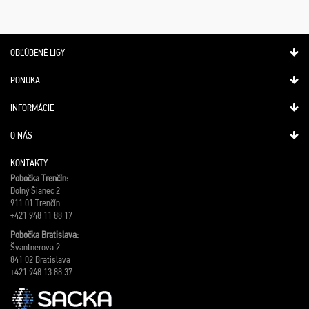
OBĽÚBENÉ LIGY
PONUKA
INFORMÁCIE
O NÁS
KONTAKTY
Pobočka Trenčín:
Dolný Šianec 2
911 01 Trenčín
+421 948 11 88 17
Pobočka Bratislava:
Švantnerova 2
841 02 Bratislava
+421 948 13 88 37