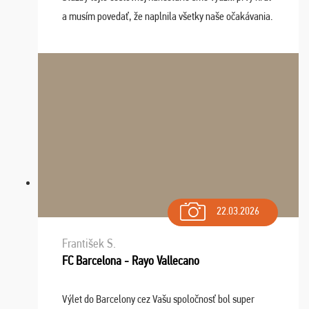
a musím povedať, že naplnila všetky naše očakávania.
Naozaj oceňujem skvelý prístup, zamestnanci sú k
dispozícii nonstop (milí, profesionálni ...
22.03.2026
František S.
FC Barcelona - Rayo Vallecano
Výlet do Barcelony cez Vašu spoločnosť bol super