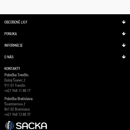
OBĽÚBENÉ LIGY
PONUKA
INFORMÁCIE
O NÁS
KONTAKTY
Pobočka Trenčín:
Dolný Šianec 2
911 01 Trenčín
+421 948 11 88 17
Pobočka Bratislava:
Švantnerova 2
841 02 Bratislava
+421 948 13 88 37