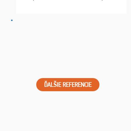
chvíle fungovala komunikace na jedničku. Lístky jsme
dostali s včas a místa byla naprosto úžasná. ...
ĎALŠIE REFERENCIE