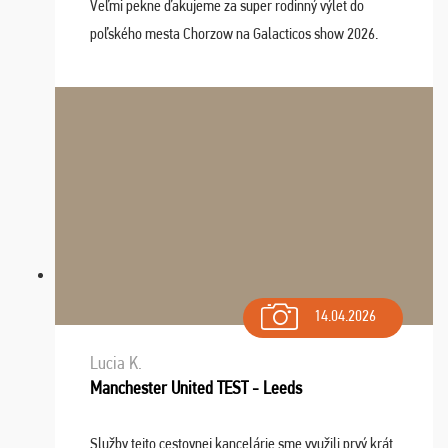
Veľmi pekne ďakujeme za super rodinný výlet do
poľského mesta Chorzow na Galacticos show 2026.
Výlet sme si všetci užili, sprievodca Riško bol super.
Navštívili sme aj zábavný park Legendia, previe ...
14.04.2026
Lucia K.
Manchester United TEST - Leeds
Služby tejto cestovnej kancelárie sme využili prvý krát