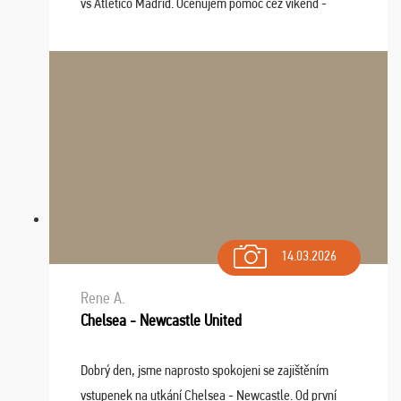
vs Atlético Madrid. Oceňujem pomoc cez víkend -
drobný problém vyriešila CK promptne a k našej
spokojnosti. Sedenie bolo dobré, štadión Barnabéu ...
14.03.2026
Rene A.
Chelsea - Newcastle United
Dobrý den, jsme naprosto spokojeni se zajištěním
vstupenek na utkání Chelsea - Newcastle. Od první