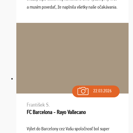
a musím povedať, že naplnila všetky naše očakávania.
Naozaj oceňujem skvelý prístup, zamestnanci sú k
dispozícii nonstop (milí, profesionálni ...
22.03.2026
František S.
FC Barcelona - Rayo Vallecano
Výlet do Barcelony cez Vašu spoločnosť bol super