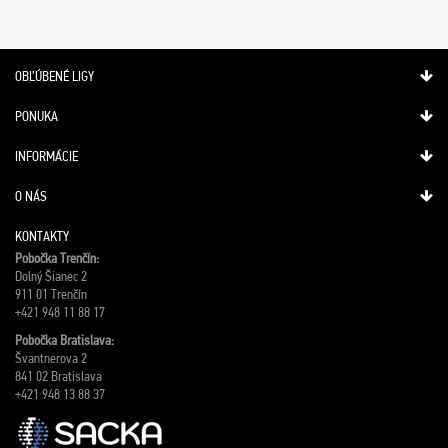
OBĽÚBENÉ LIGY
PONUKA
INFORMÁCIE
O NÁS
KONTAKTY
Pobočka Trenčín:
Dolný Šianec 2
911 01 Trenčín
+421 948 11 88 17
Pobočka Bratislava:
Švantnerova 2
841 02 Bratislava
+421 948 13 88 37