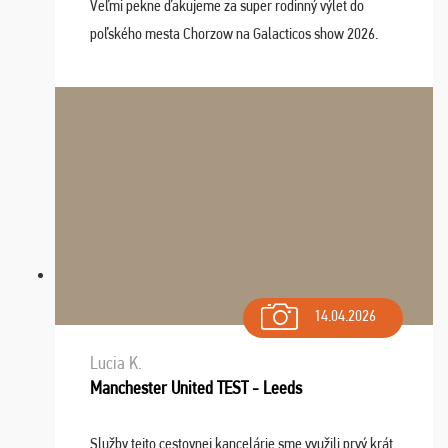
Veľmi pekne ďakujeme za super rodinný výlet do
poľského mesta Chorzow na Galacticos show 2026.
Výlet sme si všetci užili, sprievodca Riško bol super.
Navštívili sme aj zábavný park Legendia, previe ...
14.04.2026
Lucia K.
Manchester United TEST - Leeds
Služby tejto cestovnej kancelárie sme využili prvý krát