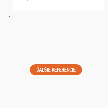
chvíle fungovala komunikace na jedničku. Lístky jsme
dostali s včas a místa byla naprosto úžasná. ...
ĎALŠIE REFERENCIE