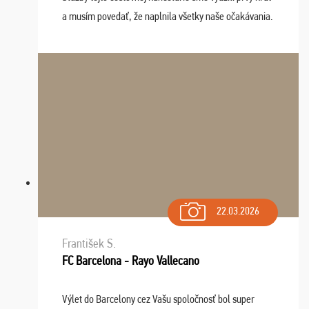
a musím povedať, že naplnila všetky naše očakávania.
Naozaj oceňujem skvelý prístup, zamestnanci sú k
dispozícii nonstop (milí, profesionálni ...
22.03.2026
František S.
FC Barcelona - Rayo Vallecano
Výlet do Barcelony cez Vašu spoločnosť bol super