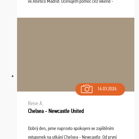
vs Atlético Madrid. Oceňujem pomoc cez víkend -
drobný problém vyriešila CK promptne a k našej
spokojnosti. Sedenie bolo dobré, štadión Barnabéu ...
14.03.2026
Rene A.
Chelsea - Newcastle United
Dobrý den, jsme naprosto spokojeni se zajištěním
vstupenek na utkání Chelsea - Newcastle. Od první