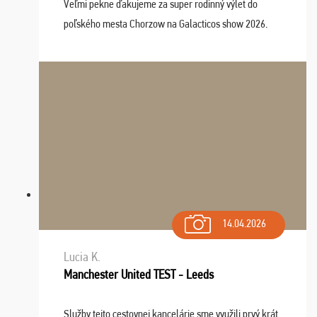
Veľmi pekne ďakujeme za super rodinný výlet do
poľského mesta Chorzow na Galacticos show 2026.
Výlet sme si všetci užili, sprievodca Riško bol super.
Navštívili sme aj zábavný park Legendia, previe ...
14.04.2026
Lucia K.
Manchester United TEST - Leeds
Služby tejto cestovnej kancelárie sme využili prvý krát