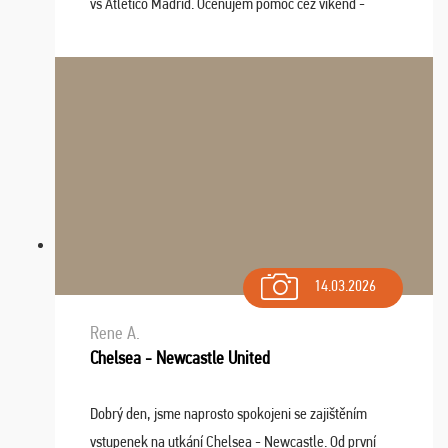
vs Atlético Madrid. Oceňujem pomoc cez víkend -
drobný problém vyriešila CK promptne a k našej
spokojnosti. Sedenie bolo dobré, štadión Barnabéu ...
14.03.2026
Rene A.
Chelsea - Newcastle United
Dobrý den, jsme naprosto spokojeni se zajištěním
vstupenek na utkání Chelsea - Newcastle. Od první