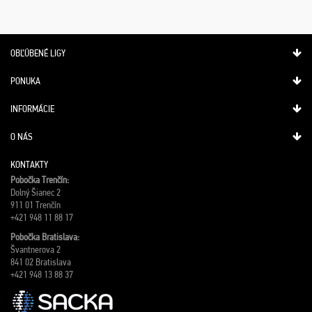
OBĽÚBENÉ LIGY
PONUKA
INFORMÁCIE
O NÁS
KONTAKTY
Pobočka Trenčín:
Dolný Šianec 2
911 01 Trenčín
+421 948 11 88 17
Pobočka Bratislava:
Švantnerova 2
841 02 Bratislava
+421 948 13 88 37