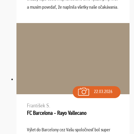
a musím povedať, že naplnila všetky naše očakávania.
Naozaj oceňujem skvelý prístup, zamestnanci sú k
dispozícii nonstop (milí, profesionálni ...
22.03.2026
František S.
FC Barcelona - Rayo Vallecano
Výlet do Barcelony cez Vašu spoločnosť bol super