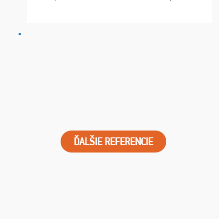
chvíle fungovala komunikace na jedničku. Lístky jsme
dostali s včas a místa byla naprosto úžasná. ...
ĎALŠIE REFERENCIE