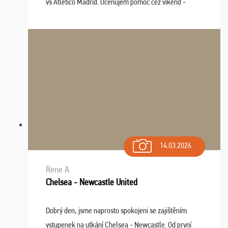
vs Atlético Madrid. Oceňujem pomoc cez víkend -
drobný problém vyriešila CK promptne a k našej
spokojnosti. Sedenie bolo dobré, štadión Barnabéu ...
14.03.2026
Rene A.
Chelsea - Newcastle United
Dobrý den, jsme naprosto spokojeni se zajištěním
vstupenek na utkání Chelsea - Newcastle. Od první