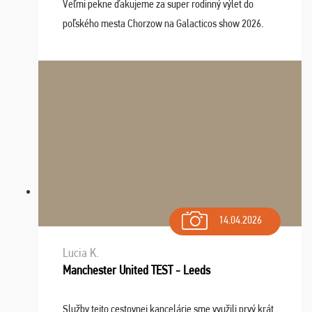
Veľmi pekne ďakujeme za super rodinný výlet do
poľského mesta Chorzow na Galacticos show 2026.
Výlet sme si všetci užili, sprievodca Riško bol super.
Navštívili sme aj zábavný park Legendia, previe ...
14.04.2026
Lucia K.
Manchester United TEST - Leeds
Služby tejto cestovnej kancelárie sme využili prvý krát