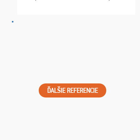
chvíle fungovala komunikace na jedničku. Lístky jsme
dostali s včas a místa byla naprosto úžasná. ...
ĎALŠIE REFERENCIE