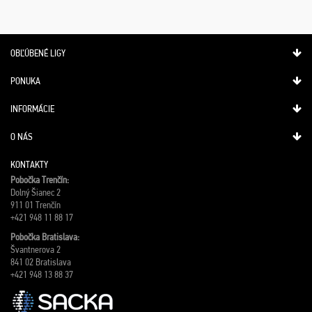
OBĽÚBENÉ LIGY
PONUKA
INFORMÁCIE
O NÁS
KONTAKTY
Pobočka Trenčín:
Dolný Šianec 2
911 01 Trenčín
+421 948 11 88 17
Pobočka Bratislava:
Švantnerova 2
841 02 Bratislava
+421 948 13 88 37