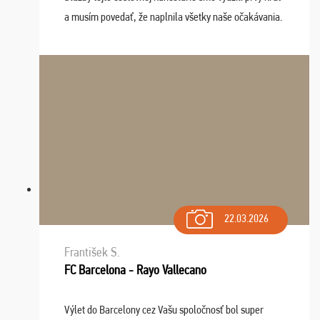
a musím povedať, že naplnila všetky naše očakávania.
Naozaj oceňujem skvelý prístup, zamestnanci sú k
dispozícii nonstop (milí, profesionálni ...
22.03.2026
František S.
FC Barcelona - Rayo Vallecano
Výlet do Barcelony cez Vašu spoločnosť bol super