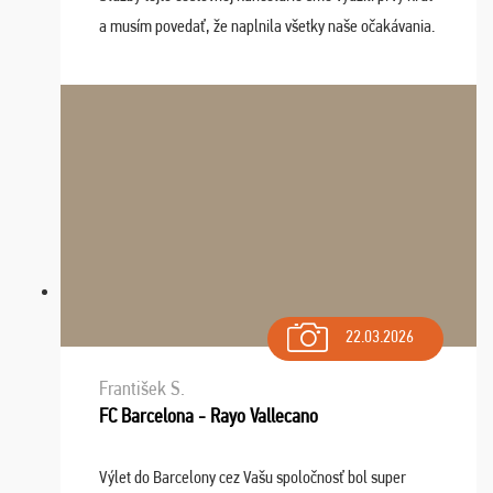
a musím povedať, že naplnila všetky naše očakávania.
Naozaj oceňujem skvelý prístup, zamestnanci sú k
dispozícii nonstop (milí, profesionálni ...
22.03.2026
František S.
FC Barcelona - Rayo Vallecano
Výlet do Barcelony cez Vašu spoločnosť bol super