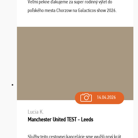
Veľmi pekne ďakujeme za super rodinný výlet do
poľského mesta Chorzow na Galacticos show 2026.
Výlet sme si všetci užili, sprievodca Riško bol super.
Navštívili sme aj zábavný park Legendia, previe ...
14.04.2026
Lucia K.
Manchester United TEST - Leeds
Služby tejto cestovnej kancelárie sme využili prvý krát