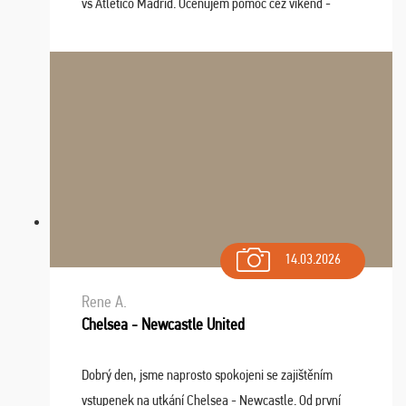
vs Atlético Madrid. Oceňujem pomoc cez víkend -
drobný problém vyriešila CK promptne a k našej
spokojnosti. Sedenie bolo dobré, štadión Barnabéu ...
14.03.2026
Rene A.
Chelsea - Newcastle United
Dobrý den, jsme naprosto spokojeni se zajištěním
vstupenek na utkání Chelsea - Newcastle. Od první