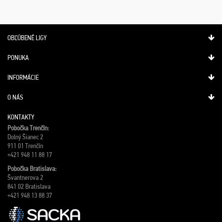
OBĽÚBENÉ LIGY
PONUKA
INFORMÁCIE
O NÁS
KONTAKTY
Pobočka Trenčín:
Dolný Šianec 2
911 01 Trenčín
+421 948 11 88 17
Pobočka Bratislava:
Švantnerova 2
841 02 Bratislava
+421 948 13 88 37