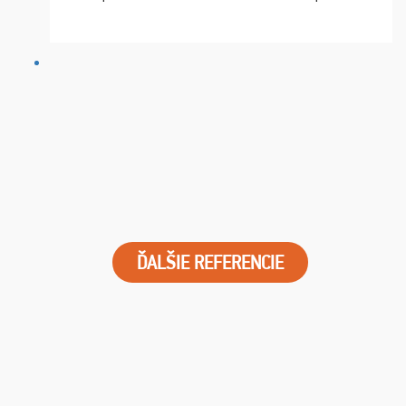
chvíle fungovala komunikace na jedničku. Lístky jsme
dostali s včas a místa byla naprosto úžasná. ...
ĎALŠIE REFERENCIE