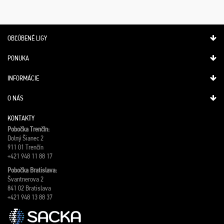
OBĽÚBENÉ LIGY
PONUKA
INFORMÁCIE
O NÁS
KONTAKTY
Pobočka Trenčín:
Dolný Šianec 2
911 01 Trenčín
+421 948 11 88 17
Pobočka Bratislava:
Švantnerova 2
841 02 Bratislava
+421 948 13 88 37