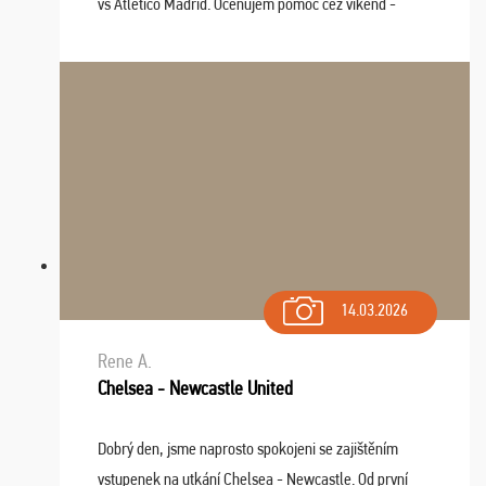
vs Atlético Madrid. Oceňujem pomoc cez víkend -
drobný problém vyriešila CK promptne a k našej
spokojnosti. Sedenie bolo dobré, štadión Barnabéu ...
14.03.2026
Rene A.
Chelsea - Newcastle United
Dobrý den, jsme naprosto spokojeni se zajištěním
vstupenek na utkání Chelsea - Newcastle. Od první