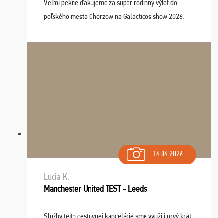
Veľmi pekne ďakujeme za super rodinný výlet do
poľského mesta Chorzow na Galacticos show 2026.
Výlet sme si všetci užili, sprievodca Riško bol super.
Navštívili sme aj zábavný park Legendia, previe ...
14.04.2026
Lucia K.
Manchester United TEST - Leeds
Služby tejto cestovnej kancelárie sme využili prvý krát