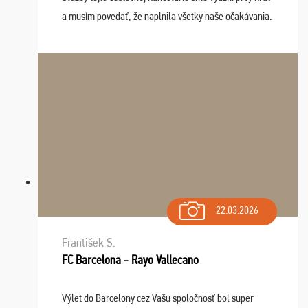
a musím povedať, že naplnila všetky naše očakávania.
Naozaj oceňujem skvelý prístup, zamestnanci sú k
dispozícii nonstop (milí, profesionálni ...
22.03.2026
František S.
FC Barcelona - Rayo Vallecano
Výlet do Barcelony cez Vašu spoločnosť bol super