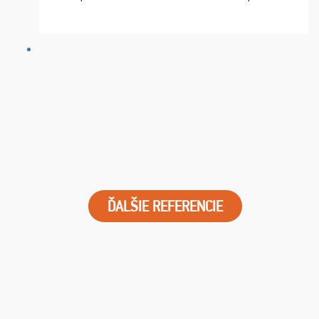
chvíle fungovala komunikace na jedničku. Lístky jsme
dostali s včas a místa byla naprosto úžasná. ...
ĎALŠIE REFERENCIE