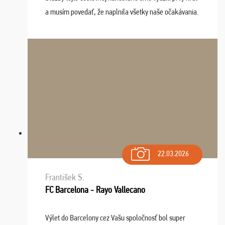
a musím povedať, že naplnila všetky naše očakávania.
Naozaj oceňujem skvelý prístup, zamestnanci sú k
dispozícii nonstop (milí, profesionálni ...
22.03.2026
František S.
FC Barcelona - Rayo Vallecano
Výlet do Barcelony cez Vašu spoločnosť bol super