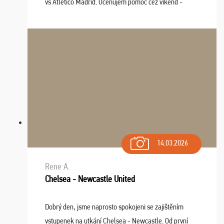
vs Atlético Madrid. Oceňujem pomoc cez víkend -
drobný problém vyriešila CK promptne a k našej
spokojnosti. Sedenie bolo dobré, štadión Barnabéu ...
14.03.2026
Rene A.
Chelsea - Newcastle United
Dobrý den, jsme naprosto spokojeni se zajištěním
vstupenek na utkání Chelsea - Newcastle. Od první