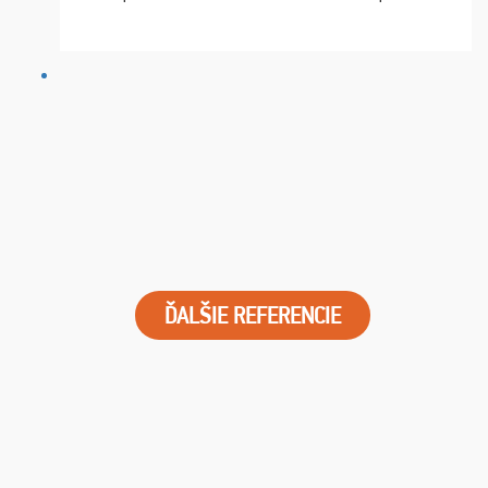
chvíle fungovala komunikace na jedničku. Lístky jsme
dostali s včas a místa byla naprosto úžasná. ...
ĎALŠIE REFERENCIE