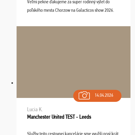
Veľmi pekne ďakujeme za super rodinný výlet do
poľského mesta Chorzow na Galacticos show 2026.
Výlet sme si všetci užili, sprievodca Riško bol super.
Navštívili sme aj zábavný park Legendia, previe ...
14.04.2026
Lucia K.
Manchester United TEST - Leeds
Služby tejto cestovnej kancelárie sme využili prvý krát