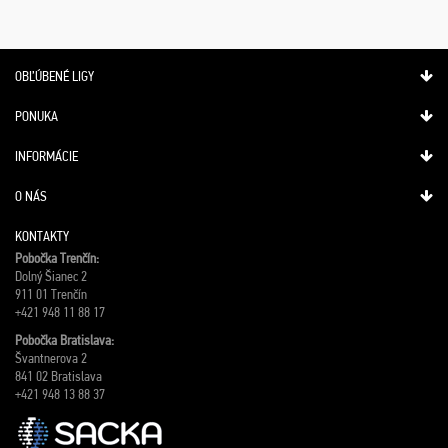
OBĽÚBENÉ LIGY
PONUKA
INFORMÁCIE
O NÁS
KONTAKTY
Pobočka Trenčín:
Dolný Šianec 2
911 01 Trenčín
+421 948 11 88 17
Pobočka Bratislava:
Švantnerova 2
841 02 Bratislava
+421 948 13 88 37