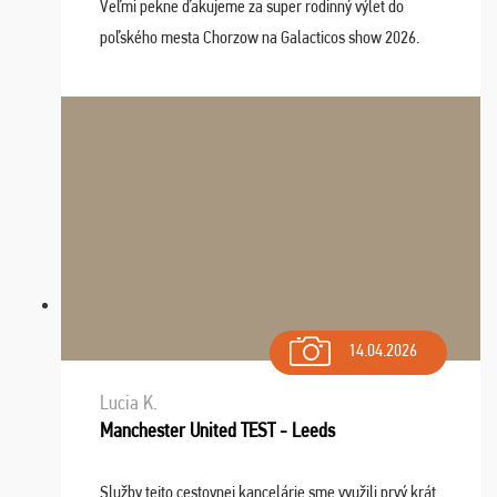
Veľmi pekne ďakujeme za super rodinný výlet do
poľského mesta Chorzow na Galacticos show 2026.
Výlet sme si všetci užili, sprievodca Riško bol super.
Navštívili sme aj zábavný park Legendia, previe ...
14.04.2026
Lucia K.
Manchester United TEST - Leeds
Služby tejto cestovnej kancelárie sme využili prvý krát