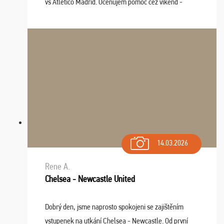
vs Atlético Madrid. Oceňujem pomoc cez víkend -
drobný problém vyriešila CK promptne a k našej
spokojnosti. Sedenie bolo dobré, štadión Barnabéu ...
14.03.2026
Rene A.
Chelsea - Newcastle United
Dobrý den, jsme naprosto spokojeni se zajištěním
vstupenek na utkání Chelsea - Newcastle. Od první