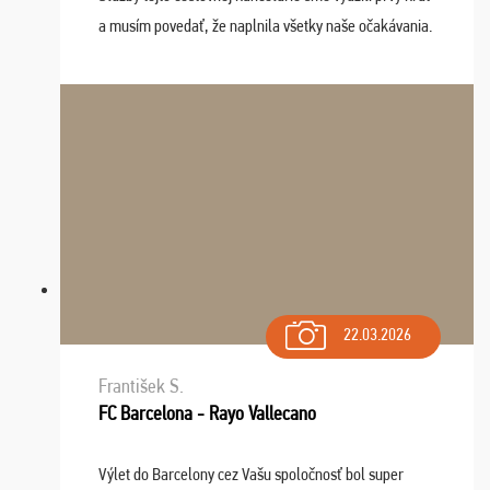
a musím povedať, že naplnila všetky naše očakávania.
Naozaj oceňujem skvelý prístup, zamestnanci sú k
dispozícii nonstop (milí, profesionálni ...
22.03.2026
František S.
FC Barcelona - Rayo Vallecano
Výlet do Barcelony cez Vašu spoločnosť bol super