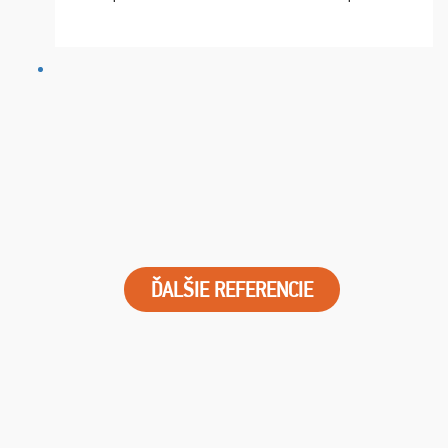
chvíle fungovala komunikace na jedničku. Lístky jsme
dostali s včas a místa byla naprosto úžasná. ...
ĎALŠIE REFERENCIE