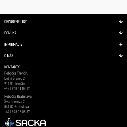
OBĽÚBENÉ LIGY
PONUKA
INFORMÁCIE
O NÁS
KONTAKTY
Pobočka Trenčín:
Dolný Šianec 2
911 01 Trenčín
+421 948 11 88 17
Pobočka Bratislava:
Švantnerova 2
841 02 Bratislava
+421 948 13 88 37