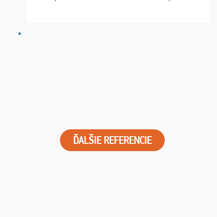
chvíle fungovala komunikace na jedničku. Lístky jsme
dostali s včas a místa byla naprosto úžasná. ...
ĎALŠIE REFERENCIE