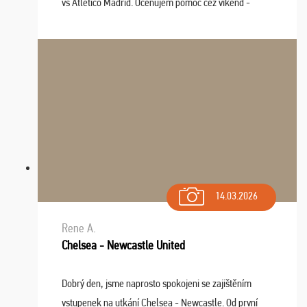
vs Atlético Madrid. Oceňujem pomoc cez víkend -
drobný problém vyriešila CK promptne a k našej
spokojnosti. Sedenie bolo dobré, štadión Barnabéu ...
14.03.2026
Rene A.
Chelsea - Newcastle United
Dobrý den, jsme naprosto spokojeni se zajištěním
vstupenek na utkání Chelsea - Newcastle. Od první