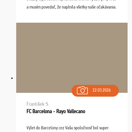
a musím povedať, že naplnila všetky naše očakávania.
Naozaj oceňujem skvelý prístup, zamestnanci sú k
dispozícii nonstop (milí, profesionálni ...
22.03.2026
František S.
FC Barcelona - Rayo Vallecano
Výlet do Barcelony cez Vašu spoločnosť bol super