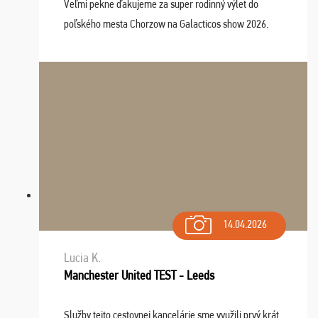
Veľmi pekne ďakujeme za super rodinný výlet do
poľského mesta Chorzow na Galacticos show 2026.
Výlet sme si všetci užili, sprievodca Riško bol super.
Navštívili sme aj zábavný park Legendia, previe ...
14.04.2026
Lucia K.
Manchester United TEST - Leeds
Služby tejto cestovnej kancelárie sme využili prvý krát