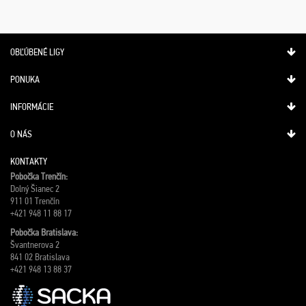
OBĽÚBENÉ LIGY
PONUKA
INFORMÁCIE
O NÁS
KONTAKTY
Pobočka Trenčín:
Dolný Šianec 2
911 01 Trenčín
+421 948 11 88 17
Pobočka Bratislava:
Švantnerova 2
841 02 Bratislava
+421 948 13 88 37