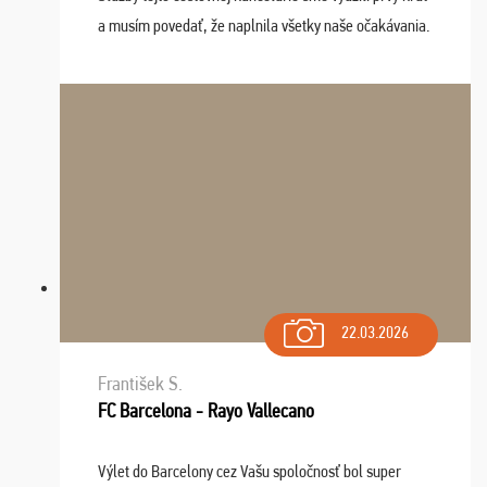
a musím povedať, že naplnila všetky naše očakávania.
Naozaj oceňujem skvelý prístup, zamestnanci sú k
dispozícii nonstop (milí, profesionálni ...
22.03.2026
František S.
FC Barcelona - Rayo Vallecano
Výlet do Barcelony cez Vašu spoločnosť bol super