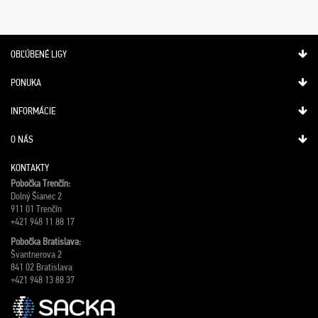
OBĽÚBENÉ LIGY
PONUKA
INFORMÁCIE
O NÁS
KONTAKTY
Pobočka Trenčín:
Dolný Šianec 2
911 01 Trenčín
+421 948 11 88 17
Pobočka Bratislava:
Švantnerova 2
841 02 Bratislava
+421 948 13 88 37