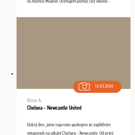
vs Atlético Madrid. Oceňujem pomoc cez víkend -
drobný problém vyriešila CK promptne a k našej
spokojnosti. Sedenie bolo dobré, štadión Barnabéu ...
14.03.2026
Rene A.
Chelsea - Newcastle United
Dobrý den, jsme naprosto spokojeni se zajištěním
vstupenek na utkání Chelsea - Newcastle. Od první