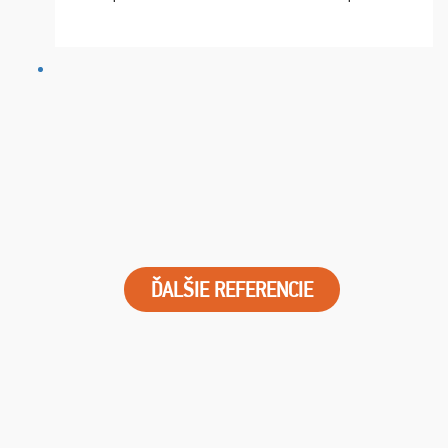
chvíle fungovala komunikace na jedničku. Lístky jsme
dostali s včas a místa byla naprosto úžasná. ...
ĎALŠIE REFERENCIE