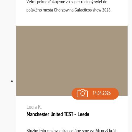
Veľmi pekne ďakujeme za super rodinný výlet do
poľského mesta Chorzow na Galacticos show 2026.
Výlet sme si všetci užili, sprievodca Riško bol super.
Navštívili sme aj zábavný park Legendia, previe ...
14.04.2026
Lucia K.
Manchester United TEST - Leeds
Služby tejto cestovnej kancelárie sme využili prvý krát