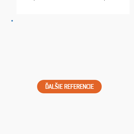
chvíle fungovala komunikace na jedničku. Lístky jsme
dostali s včas a místa byla naprosto úžasná. ...
ĎALŠIE REFERENCIE