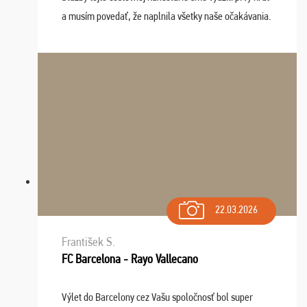
a musím povedať, že naplnila všetky naše očakávania.
Naozaj oceňujem skvelý prístup, zamestnanci sú k
dispozícii nonstop (milí, profesionálni ...
22.03.2026
František S.
FC Barcelona - Rayo Vallecano
Výlet do Barcelony cez Vašu spoločnosť bol super