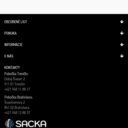
OBĽÚBENÉ LIGY
PONUKA
INFORMÁCIE
O NÁS
KONTAKTY
Pobočka Trenčín:
Dolný Šianec 2
911 01 Trenčín
+421 948 11 88 17
Pobočka Bratislava:
Švantnerova 2
841 02 Bratislava
+421 948 13 88 37