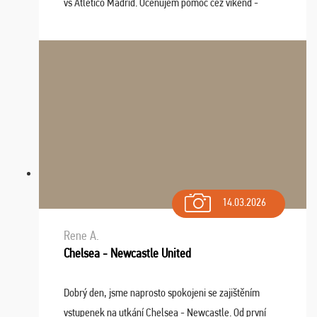
vs Atlético Madrid. Oceňujem pomoc cez víkend -
drobný problém vyriešila CK promptne a k našej
spokojnosti. Sedenie bolo dobré, štadión Barnabéu ...
14.03.2026
Rene A.
Chelsea - Newcastle United
Dobrý den, jsme naprosto spokojeni se zajištěním
vstupenek na utkání Chelsea - Newcastle. Od první