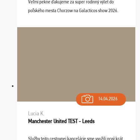
Veľmi pekne ďakujeme za super rodinný výlet do
poľského mesta Chorzow na Galacticos show 2026.
Výlet sme si všetci užili, sprievodca Riško bol super.
Navštívili sme aj zábavný park Legendia, previe ...
14.04.2026
Lucia K.
Manchester United TEST - Leeds
Služby tejto cestovnej kancelárie sme využili prvý krát