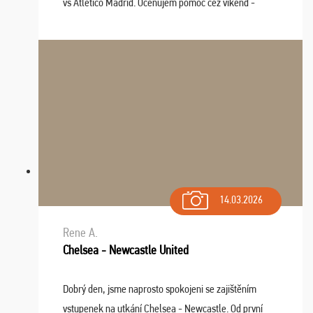
vs Atlético Madrid. Oceňujem pomoc cez víkend -
drobný problém vyriešila CK promptne a k našej
spokojnosti. Sedenie bolo dobré, štadión Barnabéu ...
14.03.2026
Rene A.
Chelsea - Newcastle United
Dobrý den, jsme naprosto spokojeni se zajištěním
vstupenek na utkání Chelsea - Newcastle. Od první