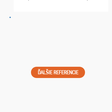
chvíle fungovala komunikace na jedničku. Lístky jsme
dostali s včas a místa byla naprosto úžasná. ...
ĎALŠIE REFERENCIE