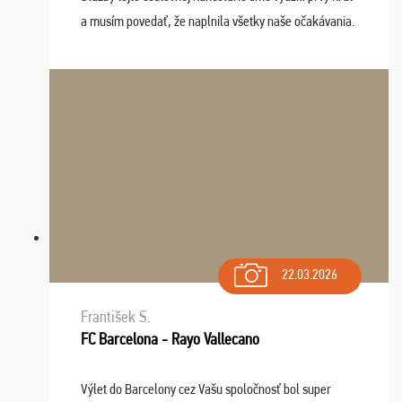
a musím povedať, že naplnila všetky naše očakávania.
Naozaj oceňujem skvelý prístup, zamestnanci sú k
dispozícii nonstop (milí, profesionálni ...
22.03.2026
František S.
FC Barcelona - Rayo Vallecano
Výlet do Barcelony cez Vašu spoločnosť bol super