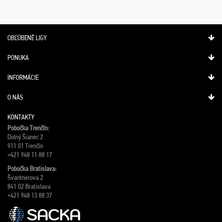
OBĽÚBENÉ LIGY
PONUKA
INFORMÁCIE
O NÁS
KONTAKTY
Pobočka Trenčín:
Dolný Šianec 2
911 01 Trenčín
+421 948 11 88 17
Pobočka Bratislava:
Švantnerova 2
841 02 Bratislava
+421 948 13 88 37