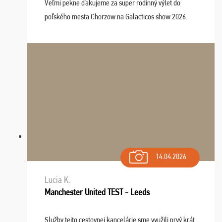
Veľmi pekne ďakujeme za super rodinný výlet do
poľského mesta Chorzow na Galacticos show 2026.
Výlet sme si všetci užili, sprievodca Riško bol super.
Navštívili sme aj zábavný park Legendia, previe ...
14.04.2026
Lucia K.
Manchester United TEST - Leeds
Služby tejto cestovnej kancelárie sme využili prvý krát