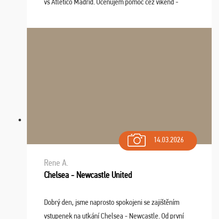
vs Atlético Madrid. Oceňujem pomoc cez víkend -
drobný problém vyriešila CK promptne a k našej
spokojnosti. Sedenie bolo dobré, štadión Barnabéu ...
14.03.2026
Rene A.
Chelsea - Newcastle United
Dobrý den, jsme naprosto spokojeni se zajištěním
vstupenek na utkání Chelsea - Newcastle. Od první