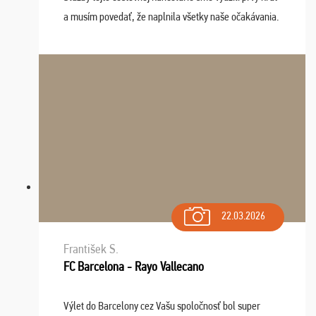
a musím povedať, že naplnila všetky naše očakávania.
Naozaj oceňujem skvelý prístup, zamestnanci sú k
dispozícii nonstop (milí, profesionálni ...
22.03.2026
František S.
FC Barcelona - Rayo Vallecano
Výlet do Barcelony cez Vašu spoločnosť bol super