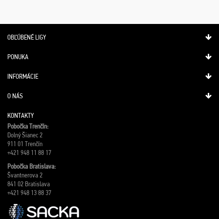
OBĽÚBENÉ LIGY
PONUKA
INFORMÁCIE
O NÁS
KONTAKTY
Pobočka Trenčín:
Dolný Šianec 2
911 01 Trenčín
+421 948 11 88 17
Pobočka Bratislava:
Švantnerova 2
841 02 Bratislava
+421 948 13 88 37