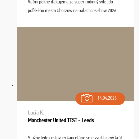
Veľmi pekne ďakujeme za super rodinný výlet do
poľského mesta Chorzow na Galacticos show 2026.
Výlet sme si všetci užili, sprievodca Riško bol super.
Navštívili sme aj zábavný park Legendia, previe ...
14.04.2026
Lucia K.
Manchester United TEST - Leeds
Služby tejto cestovnej kancelárie sme využili prvý krát