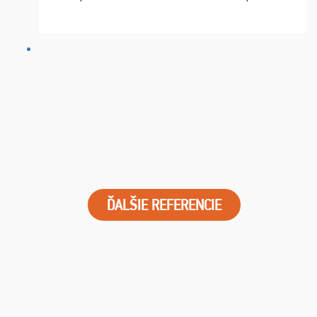
chvíle fungovala komunikace na jedničku. Lístky jsme
dostali s včas a místa byla naprosto úžasná. ...
ĎALŠIE REFERENCIE