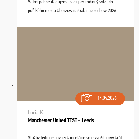
Veľmi pekne ďakujeme za super rodinný výlet do
poľského mesta Chorzow na Galacticos show 2026.
Výlet sme si všetci užili, sprievodca Riško bol super.
Navštívili sme aj zábavný park Legendia, previe ...
14.04.2026
Lucia K.
Manchester United TEST - Leeds
Služby tejto cestovnej kancelárie sme využili prvý krát