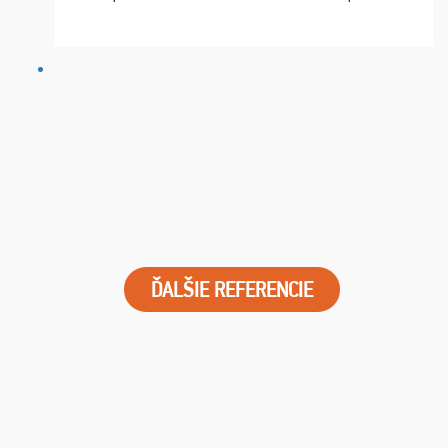
chvíle fungovala komunikace na jedničku. Lístky jsme
dostali s včas a místa byla naprosto úžasná. ...
ĎALŠIE REFERENCIE