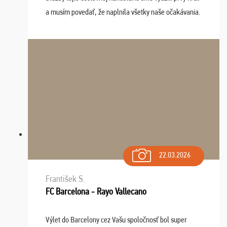
a musím povedať, že naplnila všetky naše očakávania.
Naozaj oceňujem skvelý prístup, zamestnanci sú k
dispozícii nonstop (milí, profesionálni ...
22.03.2026
František S.
FC Barcelona - Rayo Vallecano
Výlet do Barcelony cez Vašu spoločnosť bol super