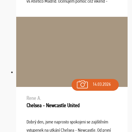
vs Atlético Madrid. Oceňujem pomoc cez víkend -
drobný problém vyriešila CK promptne a k našej
spokojnosti. Sedenie bolo dobré, štadión Barnabéu ...
14.03.2026
Rene A.
Chelsea - Newcastle United
Dobrý den, jsme naprosto spokojeni se zajištěním
vstupenek na utkání Chelsea - Newcastle. Od první