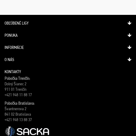
OBĽÚBENÉ LIGY
PONUKA
INFORMÁCIE
O NÁS
KONTAKTY
Pobočka Trenčín:
Dolný Šianec 2
911 01 Trenčín
+421 948 11 88 17
Pobočka Bratislava:
Švantnerova 2
841 02 Bratislava
+421 948 13 88 37