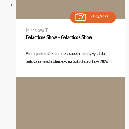
26.04.2026
Miroslava T.
Galacticos Show - Galacticos Show
Veľmi pekne ďakujeme za super rodinný výlet do
poľského mesta Chorzow na Galacticos show 2026.
Výlet sme si všetci užili, sprievodca Riško bol super.
Navštívili sme aj zábavný park Legendia, previe ...