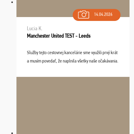
14.04.2026
Lucia K.
Manchester United TEST - Leeds
Služby tejto cestovnej kancelárie sme využili prvý krát
a musím povedať, že naplnila všetky naše očakávania.
Naozaj oceňujem skvelý prístup, zamestnanci sú k
dispozícii nonstop (milí, profesionálni ...