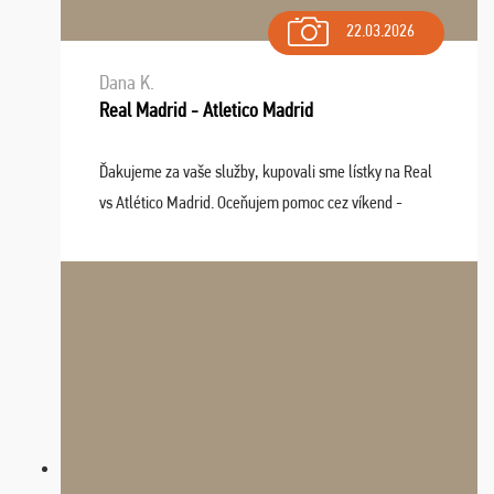
22.03.2026
Dana K.
Real Madrid - Atletico Madrid
Ďakujeme za vaše služby, kupovali sme lístky na Real
vs Atlético Madrid. Oceňujem pomoc cez víkend -
drobný problém vyriešila CK promptne a k našej
spokojnosti. Sedenie bolo dobré, štadión Barnabéu ...