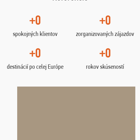
+0
+0
spokojných klientov
zorganizovaných zájazdov
+0
+0
destinácií po celej Európe
rokov skúseností