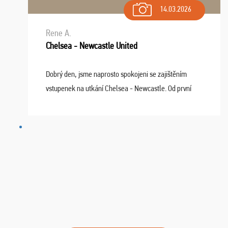
14.03.2026
Rene A.
Chelsea - Newcastle United
Dobrý den, jsme naprosto spokojeni se zajištěním
vstupenek na utkání Chelsea - Newcastle. Od první
chvíle fungovala komunikace na jedničku. Lístky jsme
dostali s včas a místa byla naprosto úžasná. ...