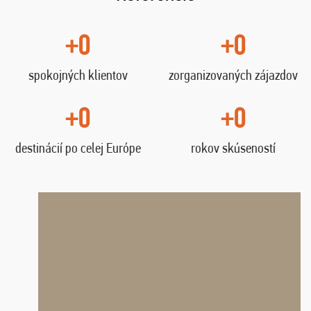
+0
+0
spokojných klientov
zorganizovaných zájazdov
+0
+0
destinácií po celej Európe
rokov skúseností