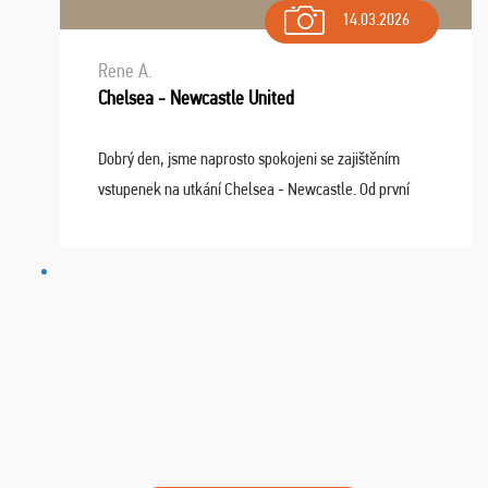
14.03.2026
Rene A.
Chelsea - Newcastle United
Dobrý den, jsme naprosto spokojeni se zajištěním
vstupenek na utkání Chelsea - Newcastle. Od první
chvíle fungovala komunikace na jedničku. Lístky jsme
dostali s včas a místa byla naprosto úžasná. ...