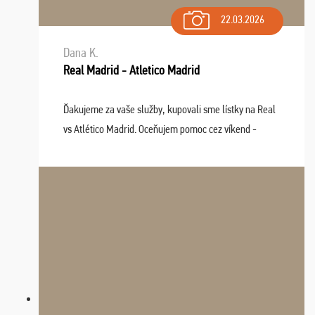
22.03.2026
Dana K.
Real Madrid - Atletico Madrid
Ďakujeme za vaše služby, kupovali sme lístky na Real
vs Atlético Madrid. Oceňujem pomoc cez víkend -
drobný problém vyriešila CK promptne a k našej
spokojnosti. Sedenie bolo dobré, štadión Barnabéu ...