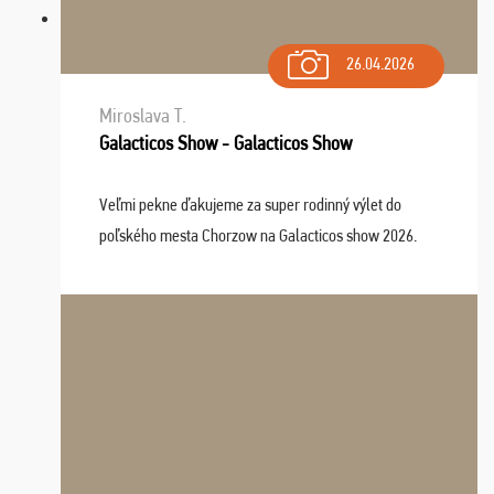
26.04.2026
Miroslava T.
Galacticos Show - Galacticos Show
Veľmi pekne ďakujeme za super rodinný výlet do
poľského mesta Chorzow na Galacticos show 2026.
Výlet sme si všetci užili, sprievodca Riško bol super.
Navštívili sme aj zábavný park Legendia, previe ...