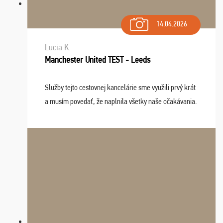
14.04.2026
Lucia K.
Manchester United TEST - Leeds
Služby tejto cestovnej kancelárie sme využili prvý krát
a musím povedať, že naplnila všetky naše očakávania.
Naozaj oceňujem skvelý prístup, zamestnanci sú k
dispozícii nonstop (milí, profesionálni ...