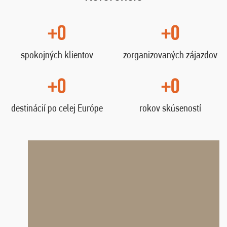
+0
+0
spokojných klientov
zorganizovaných zájazdov
+0
+0
destinácií po celej Európe
rokov skúseností