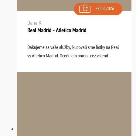
22.03.2026
Dana K.
Real Madrid - Atletico Madrid
Ďakujeme za vaše služby, kupovali sme lístky na Real
vs Atlético Madrid. Oceňujem pomoc cez víkend -
drobný problém vyriešila CK promptne a k našej
spokojnosti. Sedenie bolo dobré, štadión Barnabéu ...