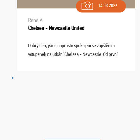
14.03.2026
Rene A.
Chelsea - Newcastle United
Dobrý den, jsme naprosto spokojeni se zajištěním
vstupenek na utkání Chelsea - Newcastle. Od první
chvíle fungovala komunikace na jedničku. Lístky jsme
dostali s včas a místa byla naprosto úžasná. ...