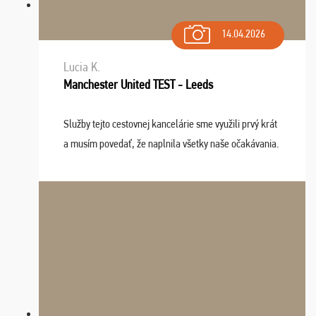
14.04.2026
Lucia K.
Manchester United TEST - Leeds
Služby tejto cestovnej kancelárie sme využili prvý krát
a musím povedať, že naplnila všetky naše očakávania.
Naozaj oceňujem skvelý prístup, zamestnanci sú k
dispozícii nonstop (milí, profesionálni ...