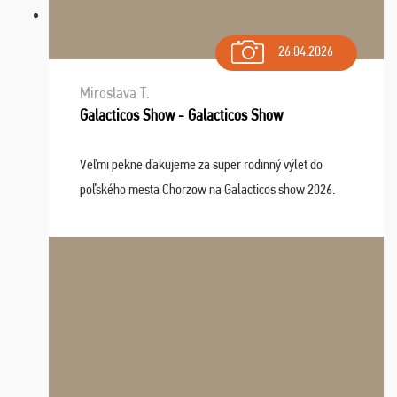
26.04.2026
Miroslava T.
Galacticos Show - Galacticos Show
Veľmi pekne ďakujeme za super rodinný výlet do
poľského mesta Chorzow na Galacticos show 2026.
Výlet sme si všetci užili, sprievodca Riško bol super.
Navštívili sme aj zábavný park Legendia, previe ...