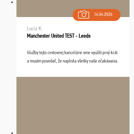
14.04.2026
Lucia K.
Manchester United TEST - Leeds
Služby tejto cestovnej kancelárie sme využili prvý krát
a musím povedať, že naplnila všetky naše očakávania.
Naozaj oceňujem skvelý prístup, zamestnanci sú k
dispozícii nonstop (milí, profesionálni ...