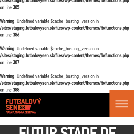
/sites/staging.futbalovysen.sk/files/wp-content/themes/fb/functions.php
on line
385
Warning
: Undefined variable $cache_busting_version in
/sites/staging.futbalovysen.sk/files/wp-content/themes/fb/functions.php
on line
386
Warning
: Undefined variable $cache_busting_version in
/sites/staging.futbalovysen.sk/files/wp-content/themes/fb/functions.php
on line
387
Warning
: Undefined variable $cache_busting_version in
/sites/staging.futbalovysen.sk/files/wp-content/themes/fb/functions.php
on line
388
Toggle
navigat
FUTUR STADE DE