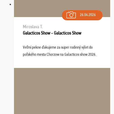
26.04.2026
Miroslava T.
Galacticos Show - Galacticos Show
Veľmi pekne ďakujeme za super rodinný výlet do
poľského mesta Chorzow na Galacticos show 2026.
Výlet sme si všetci užili, sprievodca Riško bol super.
Navštívili sme aj zábavný park Legendia, previe ...