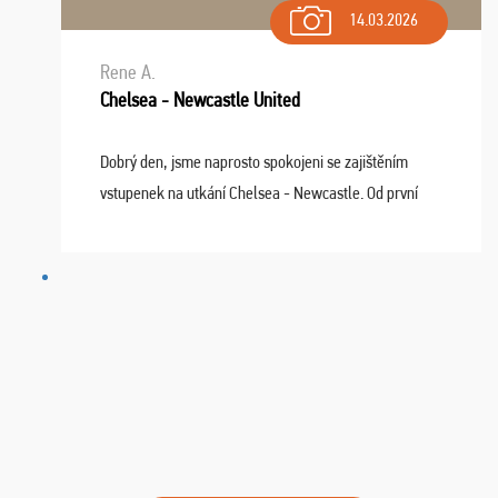
14.03.2026
Rene A.
Chelsea - Newcastle United
Dobrý den, jsme naprosto spokojeni se zajištěním
vstupenek na utkání Chelsea - Newcastle. Od první
chvíle fungovala komunikace na jedničku. Lístky jsme
dostali s včas a místa byla naprosto úžasná. ...