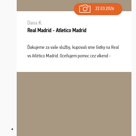
22.03.2026
Dana K.
Real Madrid - Atletico Madrid
Ďakujeme za vaše služby, kupovali sme lístky na Real
vs Atlético Madrid. Oceňujem pomoc cez víkend -
drobný problém vyriešila CK promptne a k našej
spokojnosti. Sedenie bolo dobré, štadión Barnabéu ...