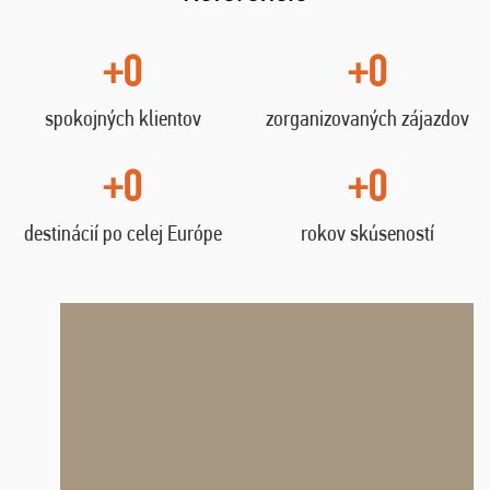
+0
+0
spokojných klientov
zorganizovaných zájazdov
+0
+0
destinácií po celej Európe
rokov skúseností