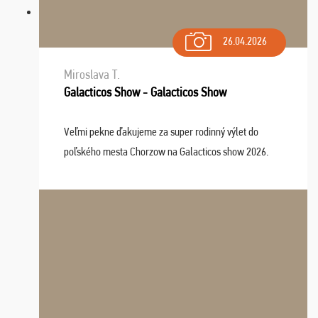
26.04.2026
Miroslava T.
Galacticos Show - Galacticos Show
Veľmi pekne ďakujeme za super rodinný výlet do
poľského mesta Chorzow na Galacticos show 2026.
Výlet sme si všetci užili, sprievodca Riško bol super.
Navštívili sme aj zábavný park Legendia, previe ...