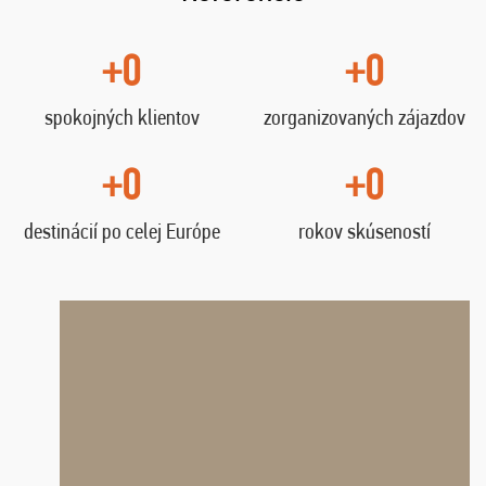
+0
+0
spokojných klientov
zorganizovaných zájazdov
+0
+0
destinácií po celej Európe
rokov skúseností