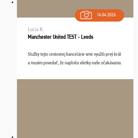
14.04.2026
Lucia K.
Manchester United TEST - Leeds
Služby tejto cestovnej kancelárie sme využili prvý krát
a musím povedať, že naplnila všetky naše očakávania.
Naozaj oceňujem skvelý prístup, zamestnanci sú k
dispozícii nonstop (milí, profesionálni ...