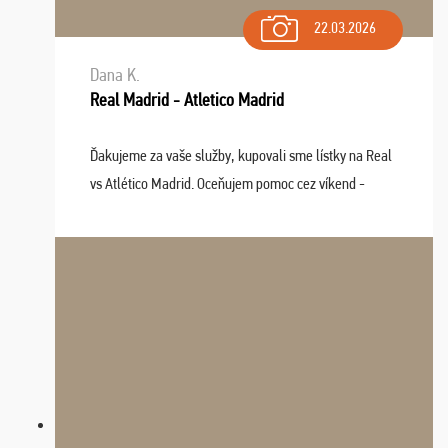
22.03.2026
Dana K.
Real Madrid - Atletico Madrid
Ďakujeme za vaše služby, kupovali sme lístky na Real
vs Atlético Madrid. Oceňujem pomoc cez víkend -
drobný problém vyriešila CK promptne a k našej
spokojnosti. Sedenie bolo dobré, štadión Barnabéu ...