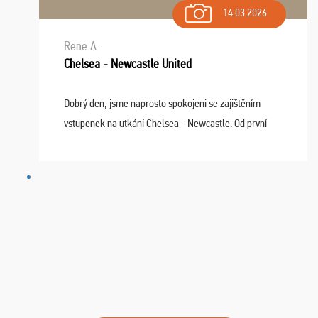
14.03.2026
Rene A.
Chelsea - Newcastle United
Dobrý den, jsme naprosto spokojeni se zajištěním
vstupenek na utkání Chelsea - Newcastle. Od první
chvíle fungovala komunikace na jedničku. Lístky jsme
dostali s včas a místa byla naprosto úžasná. ...