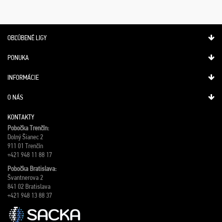
OBĽÚBENÉ LIGY
PONUKA
INFORMÁCIE
O NÁS
KONTAKTY
Pobočka Trenčín:
Dolný Šianec 2
911 01 Trenčín
+421 948 11 88 17
Pobočka Bratislava:
Švantnerova 2
841 02 Bratislava
+421 948 13 88 37