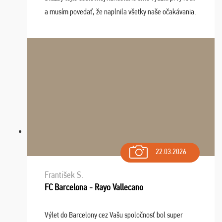
a musím povedať, že naplnila všetky naše očakávania.
Naozaj oceňujem skvelý prístup, zamestnanci sú k
dispozícii nonstop (milí, profesionálni ...
22.03.2026
František S.
FC Barcelona - Rayo Vallecano
Výlet do Barcelony cez Vašu spoločnosť bol super