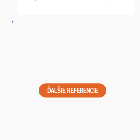
chvíle fungovala komunikace na jedničku. Lístky jsme
dostali s včas a místa byla naprosto úžasná. ...
ĎALŠIE REFERENCIE