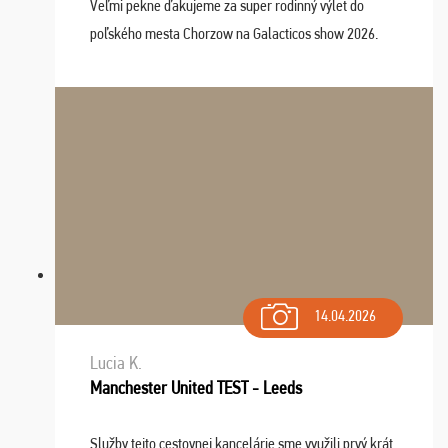
Veľmi pekne ďakujeme za super rodinný výlet do
poľského mesta Chorzow na Galacticos show 2026.
Výlet sme si všetci užili, sprievodca Riško bol super.
Navštívili sme aj zábavný park Legendia, previe ...
14.04.2026
Lucia K.
Manchester United TEST - Leeds
Služby tejto cestovnej kancelárie sme využili prvý krát