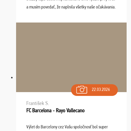
a musím povedať, že naplnila všetky naše očakávania.
Naozaj oceňujem skvelý prístup, zamestnanci sú k
dispozícii nonstop (milí, profesionálni ...
22.03.2026
František S.
FC Barcelona - Rayo Vallecano
Výlet do Barcelony cez Vašu spoločnosť bol super