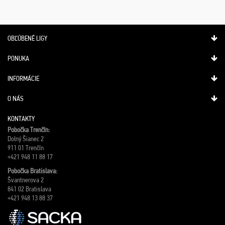
OBĽÚBENÉ LIGY
PONUKA
INFORMÁCIE
O NÁS
KONTAKTY
Pobočka Trenčín:
Dolný Šianec 2
911 01 Trenčín
+421 948 11 88 17
Pobočka Bratislava:
Švantnerova 2
841 02 Bratislava
+421 948 13 88 37