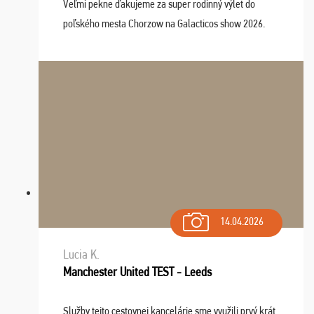
Veľmi pekne ďakujeme za super rodinný výlet do
poľského mesta Chorzow na Galacticos show 2026.
Výlet sme si všetci užili, sprievodca Riško bol super.
Navštívili sme aj zábavný park Legendia, previe ...
14.04.2026
Lucia K.
Manchester United TEST - Leeds
Služby tejto cestovnej kancelárie sme využili prvý krát