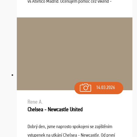
vs Atlético Madrid. Oceňujem pomoc cez víkend -
drobný problém vyriešila CK promptne a k našej
spokojnosti. Sedenie bolo dobré, štadión Barnabéu ...
14.03.2026
Rene A.
Chelsea - Newcastle United
Dobrý den, jsme naprosto spokojeni se zajištěním
vstupenek na utkání Chelsea - Newcastle. Od první