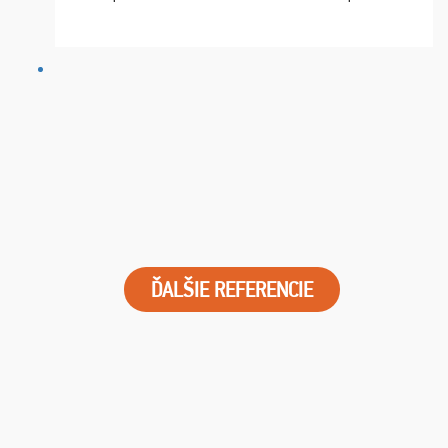
chvíle fungovala komunikace na jedničku. Lístky jsme
dostali s včas a místa byla naprosto úžasná. ...
ĎALŠIE REFERENCIE