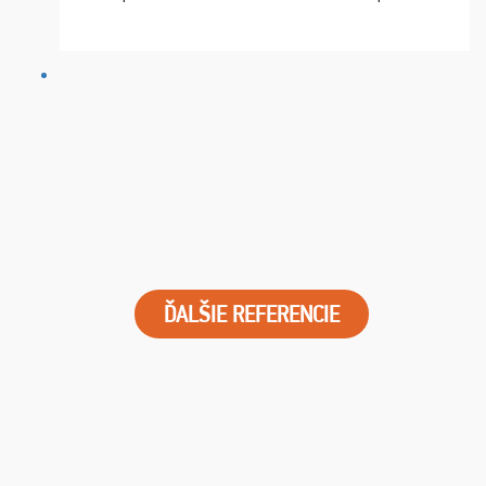
chvíle fungovala komunikace na jedničku. Lístky jsme
dostali s včas a místa byla naprosto úžasná. ...
ĎALŠIE REFERENCIE