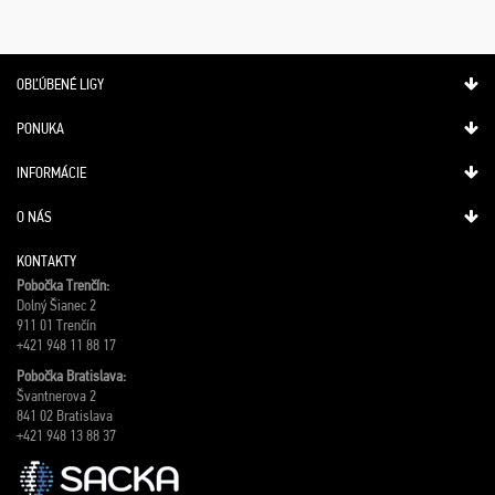
OBĽÚBENÉ LIGY
PONUKA
INFORMÁCIE
O NÁS
KONTAKTY
Pobočka Trenčín:
Dolný Šianec 2
911 01 Trenčín
+421 948 11 88 17
Pobočka Bratislava:
Švantnerova 2
841 02 Bratislava
+421 948 13 88 37