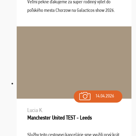
Veľmi pekne ďakujeme za super rodinný výlet do
poľského mesta Chorzow na Galacticos show 2026.
Výlet sme si všetci užili, sprievodca Riško bol super.
Navštívili sme aj zábavný park Legendia, previe ...
14.04.2026
Lucia K.
Manchester United TEST - Leeds
Služby tejto cestovnej kancelárie sme využili prvý krát