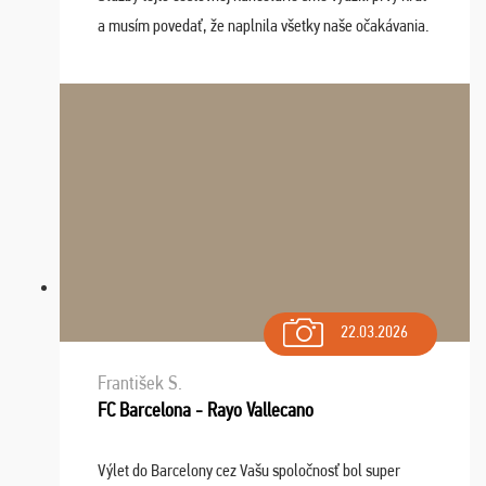
a musím povedať, že naplnila všetky naše očakávania.
Naozaj oceňujem skvelý prístup, zamestnanci sú k
dispozícii nonstop (milí, profesionálni ...
22.03.2026
František S.
FC Barcelona - Rayo Vallecano
Výlet do Barcelony cez Vašu spoločnosť bol super