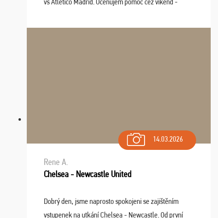
vs Atlético Madrid. Oceňujem pomoc cez víkend -
drobný problém vyriešila CK promptne a k našej
spokojnosti. Sedenie bolo dobré, štadión Barnabéu ...
14.03.2026
Rene A.
Chelsea - Newcastle United
Dobrý den, jsme naprosto spokojeni se zajištěním
vstupenek na utkání Chelsea - Newcastle. Od první