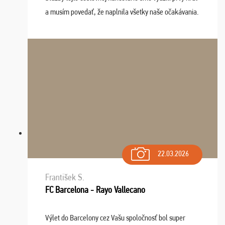
a musím povedať, že naplnila všetky naše očakávania.
Naozaj oceňujem skvelý prístup, zamestnanci sú k
dispozícii nonstop (milí, profesionálni ...
22.03.2026
František S.
FC Barcelona - Rayo Vallecano
Výlet do Barcelony cez Vašu spoločnosť bol super