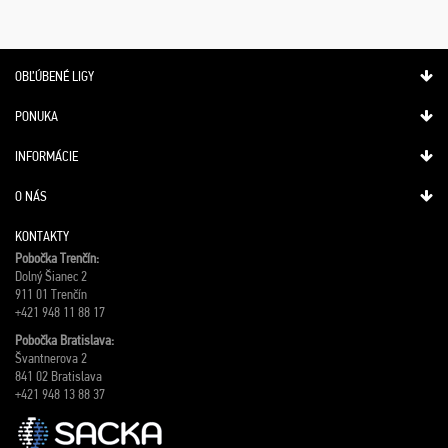
OBĽÚBENÉ LIGY
PONUKA
INFORMÁCIE
O NÁS
KONTAKTY
Pobočka Trenčín:
Dolný Šianec 2
911 01 Trenčín
+421 948 11 88 17
Pobočka Bratislava:
Švantnerova 2
841 02 Bratislava
+421 948 13 88 37