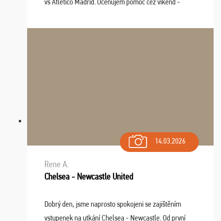
vs Atlético Madrid. Oceňujem pomoc cez víkend -
drobný problém vyriešila CK promptne a k našej
spokojnosti. Sedenie bolo dobré, štadión Barnabéu ...
14.03.2026
Rene A.
Chelsea - Newcastle United
Dobrý den, jsme naprosto spokojeni se zajištěním
vstupenek na utkání Chelsea - Newcastle. Od první