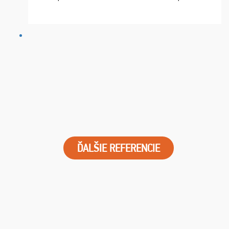
chvíle fungovala komunikace na jedničku. Lístky jsme
dostali s včas a místa byla naprosto úžasná. ...
ĎALŠIE REFERENCIE