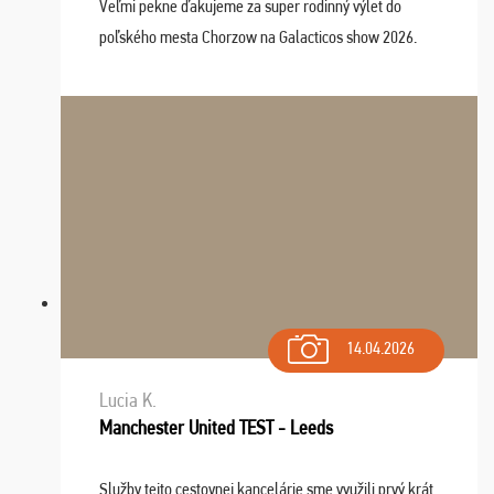
Veľmi pekne ďakujeme za super rodinný výlet do
poľského mesta Chorzow na Galacticos show 2026.
Výlet sme si všetci užili, sprievodca Riško bol super.
Navštívili sme aj zábavný park Legendia, previe ...
14.04.2026
Lucia K.
Manchester United TEST - Leeds
Služby tejto cestovnej kancelárie sme využili prvý krát