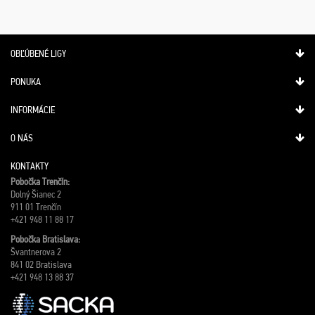
OBĽÚBENÉ LIGY
PONUKA
INFORMÁCIE
O NÁS
KONTAKTY
Pobočka Trenčín:
Dolný Šianec 2
911 01 Trenčín
+421 948 11 88 17
Pobočka Bratislava:
Švantnerova 2
841 02 Bratislava
+421 948 13 88 37