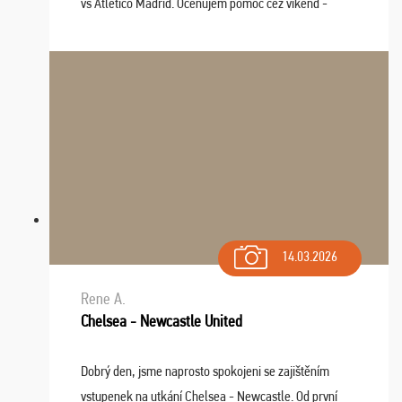
vs Atlético Madrid. Oceňujem pomoc cez víkend -
drobný problém vyriešila CK promptne a k našej
spokojnosti. Sedenie bolo dobré, štadión Barnabéu ...
14.03.2026
Rene A.
Chelsea - Newcastle United
Dobrý den, jsme naprosto spokojeni se zajištěním
vstupenek na utkání Chelsea - Newcastle. Od první