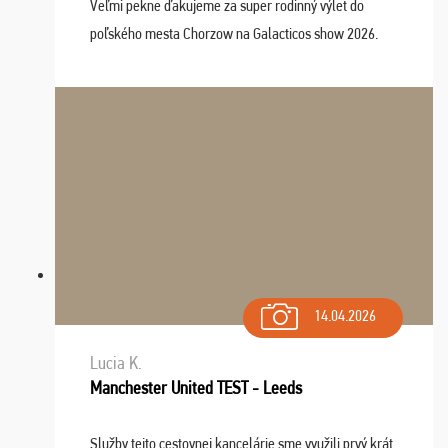
Veľmi pekne ďakujeme za super rodinný výlet do
poľského mesta Chorzow na Galacticos show 2026.
Výlet sme si všetci užili, sprievodca Riško bol super.
Navštívili sme aj zábavný park Legendia, previe ...
14.04.2026
Lucia K.
Manchester United TEST - Leeds
Služby tejto cestovnej kancelárie sme využili prvý krát