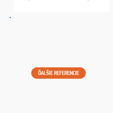
chvíle fungovala komunikace na jedničku. Lístky jsme
dostali s včas a místa byla naprosto úžasná. ...
ĎALŠIE REFERENCIE