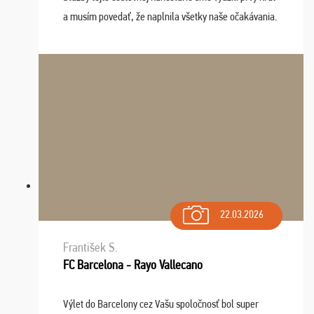
a musím povedať, že naplnila všetky naše očakávania.
Naozaj oceňujem skvelý prístup, zamestnanci sú k
dispozícii nonstop (milí, profesionálni ...
22.03.2026
František S.
FC Barcelona - Rayo Vallecano
Výlet do Barcelony cez Vašu spoločnosť bol super