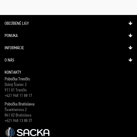
OBĽÚBENÉ LIGY
PONUKA
INFORMÁCIE
O NÁS
KONTAKTY
Pobočka Trenčín:
Dolný Šianec 2
911 01 Trenčín
+421 948 11 88 17
Pobočka Bratislava:
Švantnerova 2
841 02 Bratislava
+421 948 13 88 37