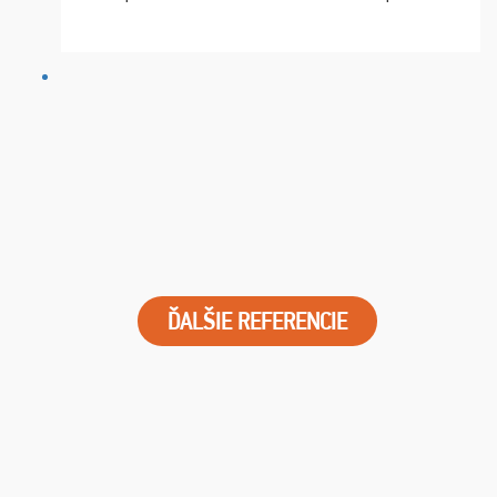
chvíle fungovala komunikace na jedničku. Lístky jsme
dostali s včas a místa byla naprosto úžasná. ...
ĎALŠIE REFERENCIE