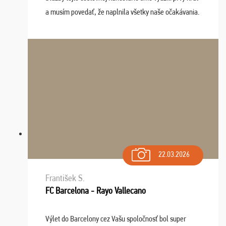
a musím povedať, že naplnila všetky naše očakávania.
Naozaj oceňujem skvelý prístup, zamestnanci sú k
dispozícii nonstop (milí, profesionálni ...
22.03.2026
František S.
FC Barcelona - Rayo Vallecano
Výlet do Barcelony cez Vašu spoločnosť bol super