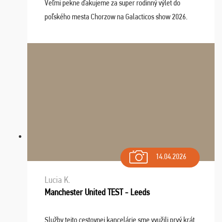
Veľmi pekne ďakujeme za super rodinný výlet do
poľského mesta Chorzow na Galacticos show 2026.
Výlet sme si všetci užili, sprievodca Riško bol super.
Navštívili sme aj zábavný park Legendia, previe ...
14.04.2026
Lucia K.
Manchester United TEST - Leeds
Služby tejto cestovnej kancelárie sme využili prvý krát