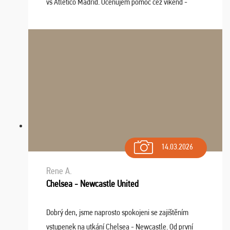
vs Atlético Madrid. Oceňujem pomoc cez víkend -
drobný problém vyriešila CK promptne a k našej
spokojnosti. Sedenie bolo dobré, štadión Barnabéu ...
14.03.2026
Rene A.
Chelsea - Newcastle United
Dobrý den, jsme naprosto spokojeni se zajištěním
vstupenek na utkání Chelsea - Newcastle. Od první